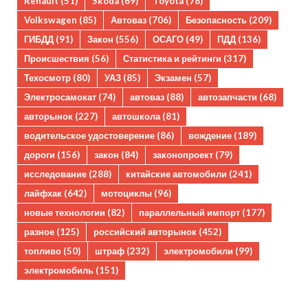
Renault
(51)
Skoda
(69)
Toyota
(78)
Volkswagen
(85)
Автоваз
(706)
Безопасность
(209)
ГИБДД
(91)
Закон
(556)
ОСАГО
(49)
ПДД
(136)
Происшествия
(56)
Статистика и рейтинги
(317)
Техосмотр
(80)
УАЗ
(85)
Экзамен
(57)
Электросамокат
(74)
автоваз
(88)
автозапчасти
(68)
авторынок
(227)
автошкола
(81)
водительское удостоверение
(86)
вождение
(189)
дороги
(156)
закон
(84)
законопроект
(79)
исследование
(288)
китайские автомобили
(241)
лайфхак
(642)
мотоциклы
(96)
новые технологии
(82)
параллельный импорт
(177)
разное
(125)
российский авторынок
(452)
топливо
(50)
штраф
(232)
электромобили
(99)
электромобиль
(151)