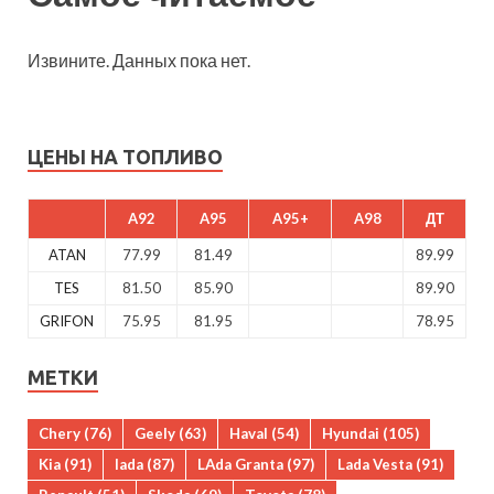
Извините. Данных пока нет.
ЦЕНЫ НА ТОПЛИВО
A92
A95
A95+
A98
ДТ
ATAN
77.99
81.49
89.99
TES
81.50
85.90
89.90
GRIFON
75.95
81.95
78.95
МЕТКИ
Chery
(76)
Geely
(63)
Haval
(54)
Hyundai
(105)
Kia
(91)
lada
(87)
LAda Granta
(97)
Lada Vesta
(91)