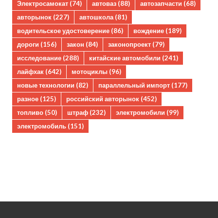
Электросамокат
(74)
автоваз
(88)
автозапчасти
(68)
авторынок
(227)
автошкола
(81)
водительское удостоверение
(86)
вождение
(189)
дороги
(156)
закон
(84)
законопроект
(79)
исследование
(288)
китайские автомобили
(241)
лайфхак
(642)
мотоциклы
(96)
новые технологии
(82)
параллельный импорт
(177)
разное
(125)
российский авторынок
(452)
топливо
(50)
штраф
(232)
электромобили
(99)
электромобиль
(151)