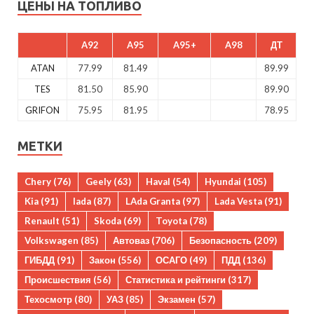
ЦЕНЫ НА ТОПЛИВО
A92
A95
A95+
A98
ДТ
ATAN
77.99
81.49
89.99
TES
81.50
85.90
89.90
GRIFON
75.95
81.95
78.95
МЕТКИ
Chery
(76)
Geely
(63)
Haval
(54)
Hyundai
(105)
Kia
(91)
lada
(87)
LAda Granta
(97)
Lada Vesta
(91)
Renault
(51)
Skoda
(69)
Toyota
(78)
Volkswagen
(85)
Автоваз
(706)
Безопасность
(209)
ГИБДД
(91)
Закон
(556)
ОСАГО
(49)
ПДД
(136)
Происшествия
(56)
Статистика и рейтинги
(317)
Техосмотр
(80)
УАЗ
(85)
Экзамен
(57)