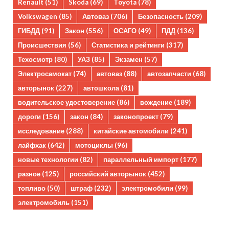
Renault
(51)
Skoda
(69)
Toyota
(78)
Volkswagen
(85)
Автоваз
(706)
Безопасность
(209)
ГИБДД
(91)
Закон
(556)
ОСАГО
(49)
ПДД
(136)
Происшествия
(56)
Статистика и рейтинги
(317)
Техосмотр
(80)
УАЗ
(85)
Экзамен
(57)
Электросамокат
(74)
автоваз
(88)
автозапчасти
(68)
авторынок
(227)
автошкола
(81)
водительское удостоверение
(86)
вождение
(189)
дороги
(156)
закон
(84)
законопроект
(79)
исследование
(288)
китайские автомобили
(241)
лайфхак
(642)
мотоциклы
(96)
новые технологии
(82)
параллельный импорт
(177)
разное
(125)
российский авторынок
(452)
топливо
(50)
штраф
(232)
электромобили
(99)
электромобиль
(151)