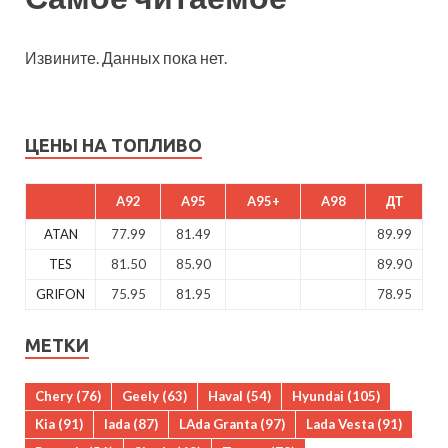
Извините. Данных пока нет.
ЦЕНЫ НА ТОПЛИВО
A92
A95
A95+
A98
ДТ
ATAN
77.99
81.49
89.99
TES
81.50
85.90
89.90
GRIFON
75.95
81.95
78.95
МЕТКИ
Chery
(76)
Geely
(63)
Haval
(54)
Hyundai
(105)
Kia
(91)
lada
(87)
LAda Granta
(97)
Lada Vesta
(91)