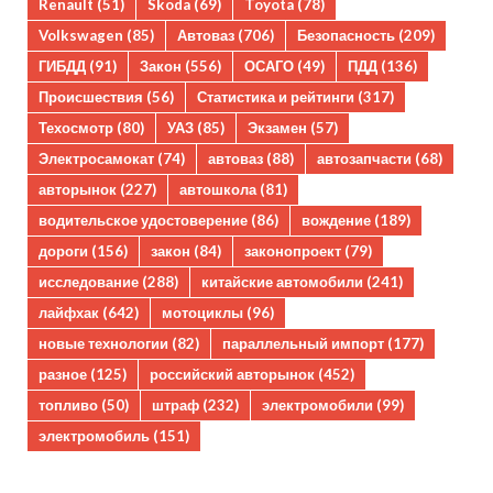
Renault
(51)
Skoda
(69)
Toyota
(78)
Volkswagen
(85)
Автоваз
(706)
Безопасность
(209)
ГИБДД
(91)
Закон
(556)
ОСАГО
(49)
ПДД
(136)
Происшествия
(56)
Статистика и рейтинги
(317)
Техосмотр
(80)
УАЗ
(85)
Экзамен
(57)
Электросамокат
(74)
автоваз
(88)
автозапчасти
(68)
авторынок
(227)
автошкола
(81)
водительское удостоверение
(86)
вождение
(189)
дороги
(156)
закон
(84)
законопроект
(79)
исследование
(288)
китайские автомобили
(241)
лайфхак
(642)
мотоциклы
(96)
новые технологии
(82)
параллельный импорт
(177)
разное
(125)
российский авторынок
(452)
топливо
(50)
штраф
(232)
электромобили
(99)
электромобиль
(151)