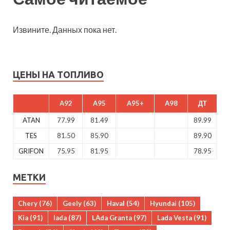
Извините. Данных пока нет.
ЦЕНЫ НА ТОПЛИВО
A92
A95
A95+
A98
ДТ
ATAN
77.99
81.49
89.99
TES
81.50
85.90
89.90
GRIFON
75.95
81.95
78.95
МЕТКИ
Chery
(76)
Geely
(63)
Haval
(54)
Hyundai
(105)
Kia
(91)
lada
(87)
LAda Granta
(97)
Lada Vesta
(91)