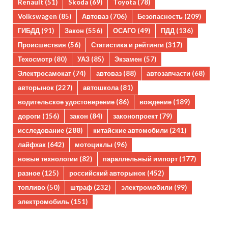
Renault
(51)
Skoda
(69)
Toyota
(78)
Volkswagen
(85)
Автоваз
(706)
Безопасность
(209)
ГИБДД
(91)
Закон
(556)
ОСАГО
(49)
ПДД
(136)
Происшествия
(56)
Статистика и рейтинги
(317)
Техосмотр
(80)
УАЗ
(85)
Экзамен
(57)
Электросамокат
(74)
автоваз
(88)
автозапчасти
(68)
авторынок
(227)
автошкола
(81)
водительское удостоверение
(86)
вождение
(189)
дороги
(156)
закон
(84)
законопроект
(79)
исследование
(288)
китайские автомобили
(241)
лайфхак
(642)
мотоциклы
(96)
новые технологии
(82)
параллельный импорт
(177)
разное
(125)
российский авторынок
(452)
топливо
(50)
штраф
(232)
электромобили
(99)
электромобиль
(151)