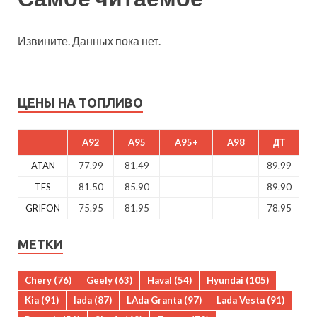
Извините. Данных пока нет.
ЦЕНЫ НА ТОПЛИВО
A92
A95
A95+
A98
ДТ
ATAN
77.99
81.49
89.99
TES
81.50
85.90
89.90
GRIFON
75.95
81.95
78.95
МЕТКИ
Chery
(76)
Geely
(63)
Haval
(54)
Hyundai
(105)
Kia
(91)
lada
(87)
LAda Granta
(97)
Lada Vesta
(91)