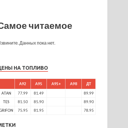
Самое читаемое
звините. Данных пока нет.
ЦЕНЫ НА ТОПЛИВО
A92
A95
A95+
A98
ДТ
ATAN
77.99
81.49
89.99
TES
81.50
85.90
89.90
GRIFON
75.95
81.95
78.95
МЕТКИ