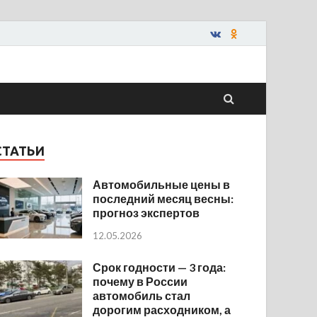
СТАТЬИ
Автомобильные цены в
последний месяц весны:
прогноз экспертов
12.05.2026
Срок годности — 3 года:
почему в России
автомобиль стал
дорогим расходником, а