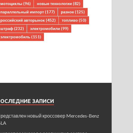
мотоциклы
(96)
новые технологии
(82)
параллельный импорт
(177)
разное
(125)
российский авторынок
(452)
топливо
(50)
штраф
(232)
электромобили
(99)
электромобиль
(151)
ПОСЛЕДНИЕ ЗАПИСИ
редставлен новый кроссовер Mercedes-Benz
GLA