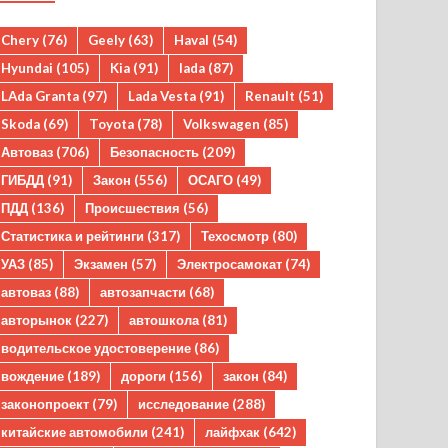
Chery
(76)
Geely
(63)
Haval
(54)
Hyundai
(105)
Kia
(91)
lada
(87)
LAda Granta
(97)
Lada Vesta
(91)
Renault
(51)
Skoda
(69)
Toyota
(78)
Volkswagen
(85)
Автоваз
(706)
Безопасность
(209)
ГИБДД
(91)
Закон
(556)
ОСАГО
(49)
ПДД
(136)
Происшествия
(56)
Статистика и рейтинги
(317)
Техосмотр
(80)
УАЗ
(85)
Экзамен
(57)
Электросамокат
(74)
автоваз
(88)
автозапчасти
(68)
авторынок
(227)
автошкола
(81)
водительское удостоверение
(86)
вождение
(189)
дороги
(156)
закон
(84)
законопроект
(79)
исследование
(288)
китайские автомобили
(241)
лайфхак
(642)