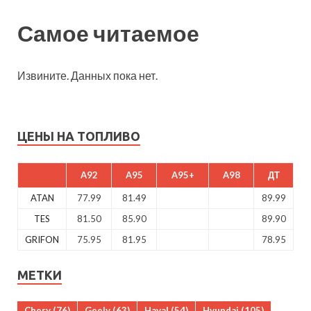
Самое читаемое
Извините. Данных пока нет.
ЦЕНЫ НА ТОПЛИВО
A92
A95
A95+
A98
ДТ
ATAN
77.99
81.49
89.99
TES
81.50
85.90
89.90
GRIFON
75.95
81.95
78.95
МЕТКИ
Chery
(76)
Geely
(63)
Haval
(54)
Hyundai
(105)