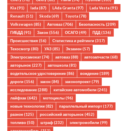
Kia
(91)
lada
(87)
LAda Granta
(97)
Lada Vesta
(91)
Renault
(51)
Skoda
(69)
Toyota
(78)
Volkswagen
(85)
Автоваз
(706)
Безопасность
(209)
ГИБДД
(91)
Закон
(556)
ОСАГО
(49)
ПДД
(136)
Происшествия
(56)
Статистика и рейтинги
(317)
Техосмотр
(80)
УАЗ
(85)
Экзамен
(57)
Электросамокат
(74)
автоваз
(88)
автозапчасти
(68)
авторынок
(227)
автошкола
(81)
водительское удостоверение
(86)
вождение
(189)
дороги
(156)
закон
(84)
законопроект
(79)
исследование
(288)
китайские автомобили
(241)
лайфхак
(642)
мотоциклы
(96)
новые технологии
(82)
параллельный импорт
(177)
разное
(125)
российский авторынок
(452)
топливо
(50)
штраф
(232)
электромобили
(99)
электромобиль
(151)