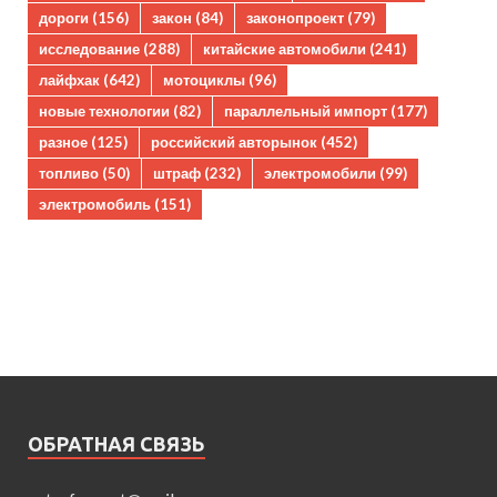
дороги
(156)
закон
(84)
законопроект
(79)
исследование
(288)
китайские автомобили
(241)
лайфхак
(642)
мотоциклы
(96)
новые технологии
(82)
параллельный импорт
(177)
разное
(125)
российский авторынок
(452)
топливо
(50)
штраф
(232)
электромобили
(99)
электромобиль
(151)
ОБРАТНАЯ СВЯЗЬ