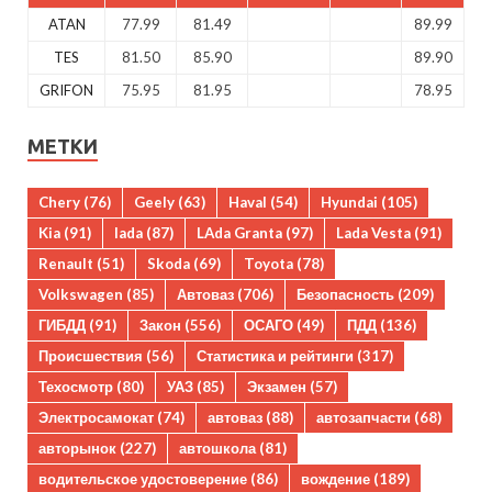
ATAN
77.99
81.49
89.99
TES
81.50
85.90
89.90
GRIFON
75.95
81.95
78.95
МЕТКИ
Chery
(76)
Geely
(63)
Haval
(54)
Hyundai
(105)
Kia
(91)
lada
(87)
LAda Granta
(97)
Lada Vesta
(91)
Renault
(51)
Skoda
(69)
Toyota
(78)
Volkswagen
(85)
Автоваз
(706)
Безопасность
(209)
ГИБДД
(91)
Закон
(556)
ОСАГО
(49)
ПДД
(136)
Происшествия
(56)
Статистика и рейтинги
(317)
Техосмотр
(80)
УАЗ
(85)
Экзамен
(57)
Электросамокат
(74)
автоваз
(88)
автозапчасти
(68)
авторынок
(227)
автошкола
(81)
водительское удостоверение
(86)
вождение
(189)