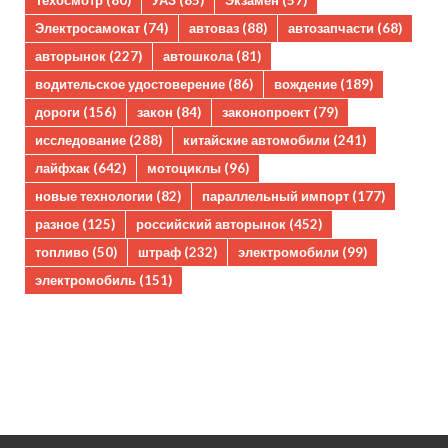
Техосмотр
(80)
УАЗ
(85)
Экзамен
(57)
Электросамокат
(74)
автоваз
(88)
автозапчасти
(68)
авторынок
(227)
автошкола
(81)
водительское удостоверение
(86)
вождение
(189)
дороги
(156)
закон
(84)
законопроект
(79)
исследование
(288)
китайские автомобили
(241)
лайфхак
(642)
мотоциклы
(96)
новые технологии
(82)
параллельный импорт
(177)
разное
(125)
российский авторынок
(452)
топливо
(50)
штраф
(232)
электромобили
(99)
электромобиль
(151)