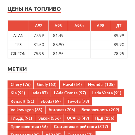
ЦЕНЫ НА ТОПЛИВО
A92
A95
A95+
A98
ДТ
ATAN
77.99
81.49
89.99
TES
81.50
85.90
89.90
GRIFON
75.95
81.95
78.95
МЕТКИ
Chery
(76)
Geely
(63)
Haval
(54)
Hyundai
(105)
Kia
(91)
lada
(87)
LAda Granta
(97)
Lada Vesta
(91)
Renault
(51)
Skoda
(69)
Toyota
(78)
Volkswagen
(85)
Автоваз
(706)
Безопасность
(209)
ГИБДД
(91)
Закон
(556)
ОСАГО
(49)
ПДД
(136)
Происшествия
(56)
Статистика и рейтинги
(317)