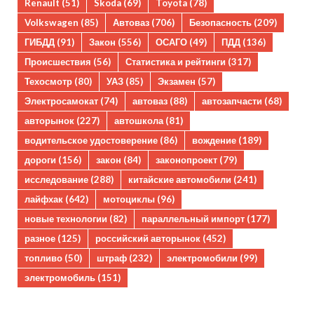
Renault
(51)
Skoda
(69)
Toyota
(78)
Volkswagen
(85)
Автоваз
(706)
Безопасность
(209)
ГИБДД
(91)
Закон
(556)
ОСАГО
(49)
ПДД
(136)
Происшествия
(56)
Статистика и рейтинги
(317)
Техосмотр
(80)
УАЗ
(85)
Экзамен
(57)
Электросамокат
(74)
автоваз
(88)
автозапчасти
(68)
авторынок
(227)
автошкола
(81)
водительское удостоверение
(86)
вождение
(189)
дороги
(156)
закон
(84)
законопроект
(79)
исследование
(288)
китайские автомобили
(241)
лайфхак
(642)
мотоциклы
(96)
новые технологии
(82)
параллельный импорт
(177)
разное
(125)
российский авторынок
(452)
топливо
(50)
штраф
(232)
электромобили
(99)
электромобиль
(151)