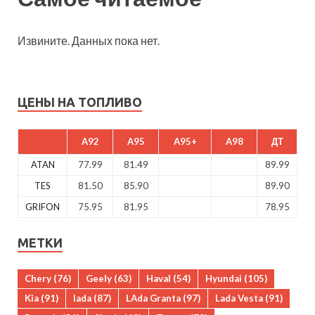
Извините. Данных пока нет.
ЦЕНЫ НА ТОПЛИВО
A92
A95
A95+
A98
ДТ
ATAN
77.99
81.49
89.99
TES
81.50
85.90
89.90
GRIFON
75.95
81.95
78.95
МЕТКИ
Chery
(76)
Geely
(63)
Haval
(54)
Hyundai
(105)
Kia
(91)
lada
(87)
LAda Granta
(97)
Lada Vesta
(91)