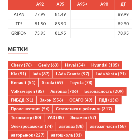
A92
A95
A95+
A98
ДТ
ATAN
77.99
81.49
89.99
TES
81.50
85.90
89.90
GRIFON
75.95
81.95
78.95
МЕТКИ
Chery
(76)
Geely
(63)
Haval
(54)
Hyundai
(105)
Kia
(91)
lada
(87)
LAda Granta
(97)
Lada Vesta
(91)
Renault
(51)
Skoda
(69)
Toyota
(78)
Volkswagen
(85)
Автоваз
(706)
Безопасность
(209)
ГИБДД
(91)
Закон
(556)
ОСАГО
(49)
ПДД
(136)
Происшествия
(56)
Статистика и рейтинги
(317)
Техосмотр
(80)
УАЗ
(85)
Экзамен
(57)
Электросамокат
(74)
автоваз
(88)
автозапчасти
(68)
авторынок
(227)
автошкола
(81)