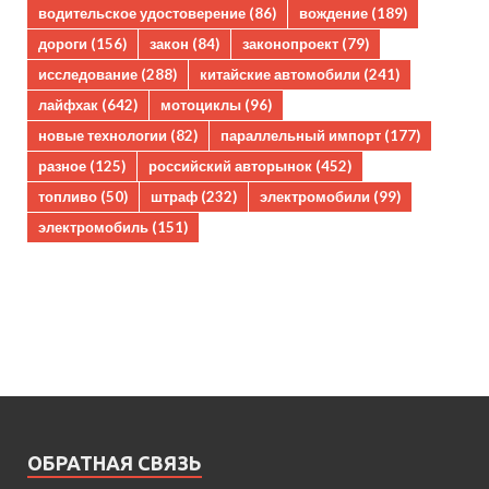
водительское удостоверение
(86)
вождение
(189)
дороги
(156)
закон
(84)
законопроект
(79)
исследование
(288)
китайские автомобили
(241)
лайфхак
(642)
мотоциклы
(96)
новые технологии
(82)
параллельный импорт
(177)
разное
(125)
российский авторынок
(452)
топливо
(50)
штраф
(232)
электромобили
(99)
электромобиль
(151)
ОБРАТНАЯ СВЯЗЬ