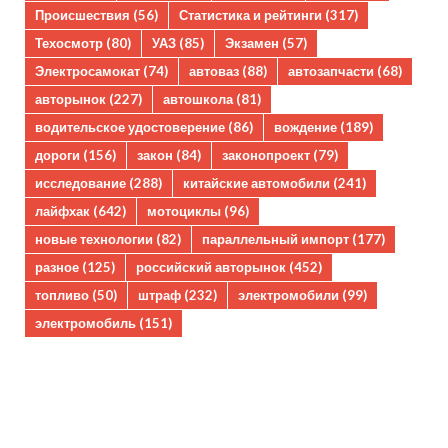
Происшествия
(56)
Статистика и рейтинги
(317)
Техосмотр
(80)
УАЗ
(85)
Экзамен
(57)
Электросамокат
(74)
автоваз
(88)
автозапчасти
(68)
авторынок
(227)
автошкола
(81)
водительское удостоверение
(86)
вождение
(189)
дороги
(156)
закон
(84)
законопроект
(79)
исследование
(288)
китайские автомобили
(241)
лайфхак
(642)
мотоциклы
(96)
новые технологии
(82)
параллельный импорт
(177)
разное
(125)
российский авторынок
(452)
топливо
(50)
штраф
(232)
электромобили
(99)
электромобиль
(151)