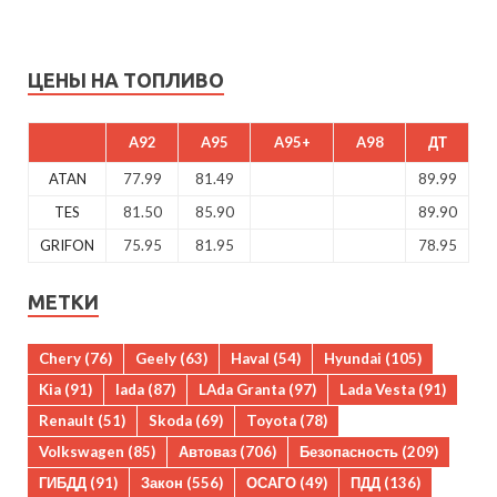
ЦЕНЫ НА ТОПЛИВО
A92
A95
A95+
A98
ДТ
ATAN
77.99
81.49
89.99
TES
81.50
85.90
89.90
GRIFON
75.95
81.95
78.95
МЕТКИ
Chery
(76)
Geely
(63)
Haval
(54)
Hyundai
(105)
Kia
(91)
lada
(87)
LAda Granta
(97)
Lada Vesta
(91)
Renault
(51)
Skoda
(69)
Toyota
(78)
Volkswagen
(85)
Автоваз
(706)
Безопасность
(209)
ГИБДД
(91)
Закон
(556)
ОСАГО
(49)
ПДД
(136)