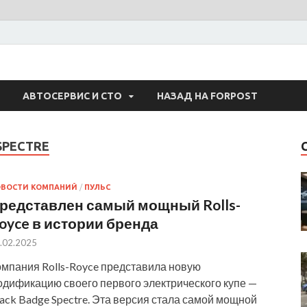
 Авто
АВТОСЕРВИС И СТО
НАЗАД НА FORPOST
SPECTRE
ОВОСТИ КОМПАНИЙ
/
ПУЛЬС
редставлен самый мощный Rolls-
oyce в истории бренда
.02.2025
омпания Rolls-Royce представила новую
одификацию своего первого электрического купе —
ack Badge Spectre. Эта версия стала самой мощной