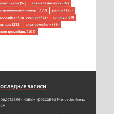
мотоциклы
(96)
новые технологии
(82)
параллельный импорт
(177)
разное
(125)
российский авторынок
(452)
топливо
(50)
штраф
(232)
электромобили
(99)
электромобиль
(151)
ПОСЛЕДНИЕ ЗАПИСИ
редставлен новый кроссовер Mercedes-Benz
GLA