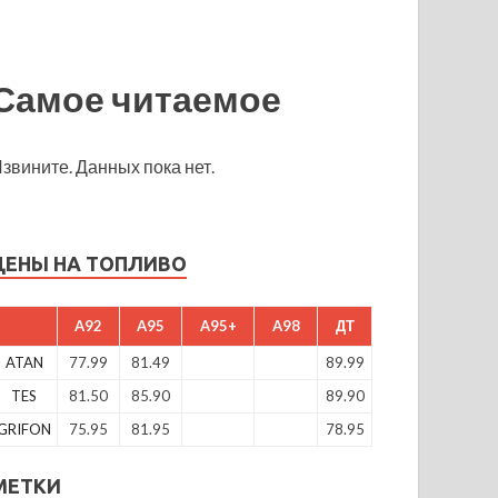
Самое читаемое
звините. Данных пока нет.
ЦЕНЫ НА ТОПЛИВО
A92
A95
A95+
A98
ДТ
ATAN
77.99
81.49
89.99
TES
81.50
85.90
89.90
GRIFON
75.95
81.95
78.95
МЕТКИ