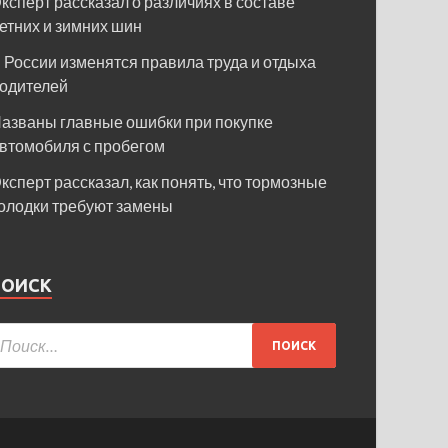
ксперт рассказал о различиях в составе
етних и зимних шин
 России изменятся правила труда и отдыха
одителей
азваны главные ошибки при покупке
втомобиля с пробегом
ксперт рассказал, как понять, что тормозные
олодки требуют замены
ПОИСК