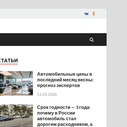
СТАТЬИ
Автомобильные цены в
последний месяц весны:
прогноз экспертов
12.05.2026
Срок годности — 3 года:
почему в России
автомобиль стал
дорогим расходником, а