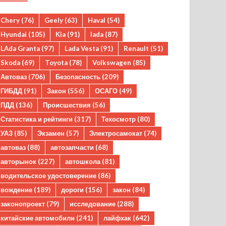
Chery
(76)
Geely
(63)
Haval
(54)
Hyundai
(105)
Kia
(91)
lada
(87)
LAda Granta
(97)
Lada Vesta
(91)
Renault
(51)
Skoda
(69)
Toyota
(78)
Volkswagen
(85)
Автоваз
(706)
Безопасность
(209)
ГИБДД
(91)
Закон
(556)
ОСАГО
(49)
ПДД
(136)
Происшествия
(56)
Статистика и рейтинги
(317)
Техосмотр
(80)
УАЗ
(85)
Экзамен
(57)
Электросамокат
(74)
автоваз
(88)
автозапчасти
(68)
авторынок
(227)
автошкола
(81)
водительское удостоверение
(86)
вождение
(189)
дороги
(156)
закон
(84)
законопроект
(79)
исследование
(288)
китайские автомобили
(241)
лайфхак
(642)