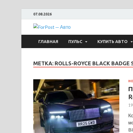
07.08.2026
ForPost —
ГЛАВНАЯ
ПУЛЬС
КУПИТЬ АВТО
МЕТКА:
ROLLS-ROYCE BLACK BADGE 
Н
П
R
19
К
м
Bl