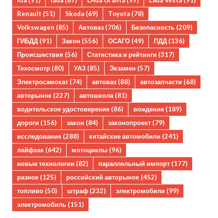
Kia
(91)
lada
(87)
LAda Granta
(97)
Lada Vesta
(91)
Renault
(51)
Skoda
(69)
Toyota
(78)
Volkswagen
(85)
Автоваз
(706)
Безопасность
(209)
ГИБДД
(91)
Закон
(556)
ОСАГО
(49)
ПДД
(136)
Происшествия
(56)
Статистика и рейтинги
(317)
Техосмотр
(80)
УАЗ
(85)
Экзамен
(57)
Электросамокат
(74)
автоваз
(88)
автозапчасти
(68)
авторынок
(227)
автошкола
(81)
водительское удостоверение
(86)
вождение
(189)
дороги
(156)
закон
(84)
законопроект
(79)
исследование
(288)
китайские автомобили
(241)
лайфхак
(642)
мотоциклы
(96)
новые технологии
(82)
параллельный импорт
(177)
разное
(125)
российский авторынок
(452)
топливо
(50)
штраф
(232)
электромобили
(99)
электромобиль
(151)