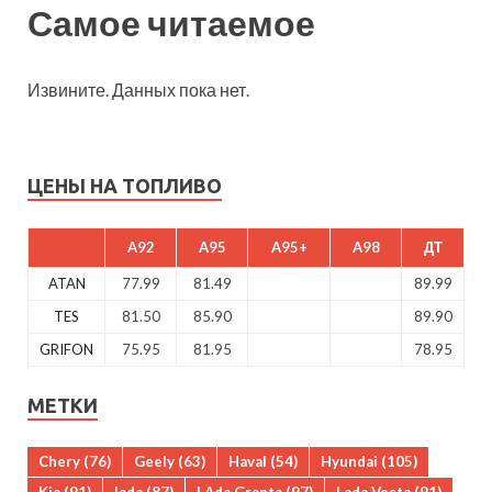
Самое читаемое
Извините. Данных пока нет.
ЦЕНЫ НА ТОПЛИВО
A92
A95
A95+
A98
ДТ
ATAN
77.99
81.49
89.99
TES
81.50
85.90
89.90
GRIFON
75.95
81.95
78.95
МЕТКИ
Chery
(76)
Geely
(63)
Haval
(54)
Hyundai
(105)