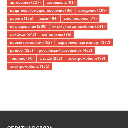
авторынок
(227)
автошкола
(81)
водительское удостоверение
(86)
вождение
(189)
дороги
(156)
закон
(84)
законопроект
(79)
исследование
(288)
китайские автомобили
(241)
лайфхак
(642)
мотоциклы
(96)
новые технологии
(82)
параллельный импорт
(177)
разное
(125)
российский авторынок
(452)
топливо
(50)
штраф
(232)
электромобили
(99)
электромобиль
(151)