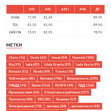
A92
A95
A95+
A98
ДТ
ATAN
77.99
81.49
89.99
TES
81.50
85.90
89.90
GRIFON
75.95
81.95
78.95
МЕТКИ
Chery
(76)
Geely
(63)
Haval
(54)
Hyundai
(105)
Kia
(91)
lada
(87)
LAda Granta
(97)
Lada Vesta
(91)
Renault
(51)
Skoda
(69)
Toyota
(78)
Volkswagen
(85)
Автоваз
(706)
Безопасность
(209)
ГИБДД
(91)
Закон
(556)
ОСАГО
(49)
ПДД
(136)
Происшествия
(56)
Статистика и рейтинги
(317)
Техосмотр
(80)
УАЗ
(85)
Экзамен
(57)
Электросамокат
(74)
автоваз
(88)
автозапчасти
(68)