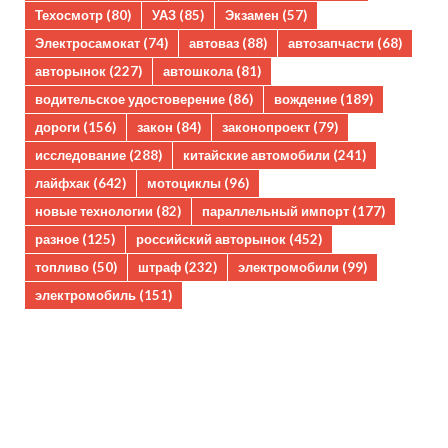
Техосмотр
(80)
УАЗ
(85)
Экзамен
(57)
Электросамокат
(74)
автоваз
(88)
автозапчасти
(68)
авторынок
(227)
автошкола
(81)
водительское удостоверение
(86)
вождение
(189)
дороги
(156)
закон
(84)
законопроект
(79)
исследование
(288)
китайские автомобили
(241)
лайфхак
(642)
мотоциклы
(96)
новые технологии
(82)
параллельный импорт
(177)
разное
(125)
российский авторынок
(452)
топливо
(50)
штраф
(232)
электромобили
(99)
электромобиль
(151)