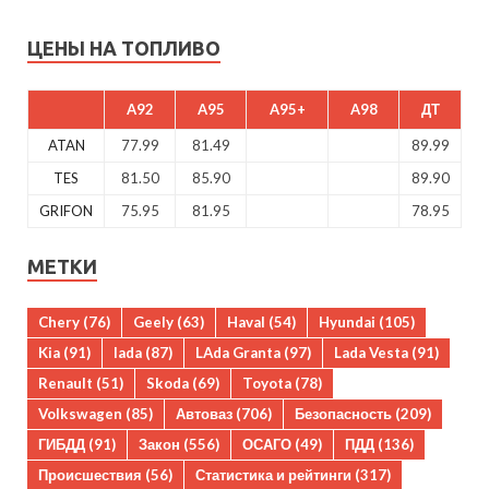
ЦЕНЫ НА ТОПЛИВО
A92
A95
A95+
A98
ДТ
ATAN
77.99
81.49
89.99
TES
81.50
85.90
89.90
GRIFON
75.95
81.95
78.95
МЕТКИ
Chery
(76)
Geely
(63)
Haval
(54)
Hyundai
(105)
Kia
(91)
lada
(87)
LAda Granta
(97)
Lada Vesta
(91)
Renault
(51)
Skoda
(69)
Toyota
(78)
Volkswagen
(85)
Автоваз
(706)
Безопасность
(209)
ГИБДД
(91)
Закон
(556)
ОСАГО
(49)
ПДД
(136)
Происшествия
(56)
Статистика и рейтинги
(317)