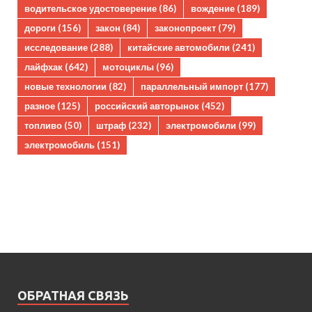
водительское удостоверение
(86)
вождение
(189)
дороги
(156)
закон
(84)
законопроект
(79)
исследование
(288)
китайские автомобили
(241)
лайфхак
(642)
мотоциклы
(96)
новые технологии
(82)
параллельный импорт
(177)
разное
(125)
российский авторынок
(452)
топливо
(50)
штраф
(232)
электромобили
(99)
электромобиль
(151)
ОБРАТНАЯ СВЯЗЬ