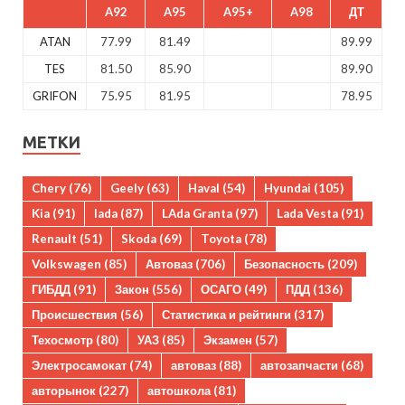
A92
A95
A95+
A98
ДТ
ATAN
77.99
81.49
89.99
TES
81.50
85.90
89.90
GRIFON
75.95
81.95
78.95
МЕТКИ
Chery
(76)
Geely
(63)
Haval
(54)
Hyundai
(105)
Kia
(91)
lada
(87)
LAda Granta
(97)
Lada Vesta
(91)
Renault
(51)
Skoda
(69)
Toyota
(78)
Volkswagen
(85)
Автоваз
(706)
Безопасность
(209)
ГИБДД
(91)
Закон
(556)
ОСАГО
(49)
ПДД
(136)
Происшествия
(56)
Статистика и рейтинги
(317)
Техосмотр
(80)
УАЗ
(85)
Экзамен
(57)
Электросамокат
(74)
автоваз
(88)
автозапчасти
(68)
авторынок
(227)
автошкола
(81)