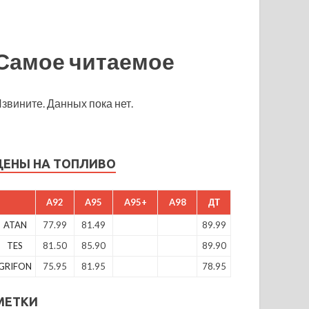
Самое читаемое
звините. Данных пока нет.
ЦЕНЫ НА ТОПЛИВО
A92
A95
A95+
A98
ДТ
ATAN
77.99
81.49
89.99
TES
81.50
85.90
89.90
GRIFON
75.95
81.95
78.95
МЕТКИ