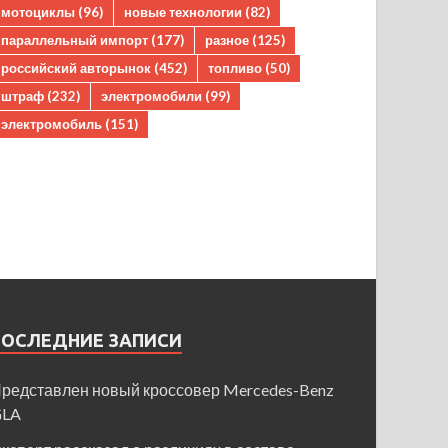
мотоциклы
(96)
новые технологии
(82)
параллельный импорт
(177)
разное
(125)
российский авторынок
(452)
топливо
(50)
штраф
(232)
электромобили
(99)
электромобиль
(151)
ПОСЛЕДНИЕ ЗАПИСИ
редставлен новый кроссовер Mercedes-Benz
GLA