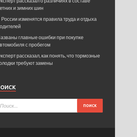
ксперт рассказал о различиях в составе
етних и зимних шин
 России изменятся правила труда и отдыха
одителей
азваны главные ошибки при покупке
втомобиля с пробегом
ксперт рассказал, как понять, что тормозные
олодки требуют замены
ПОИСК