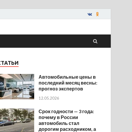
СТАТЬИ
Автомобильные цены в
последний месяц весны:
прогноз экспертов
12.05.2026
Срок годности — 3 года:
почему в России
автомобиль стал
дорогим расходником, а