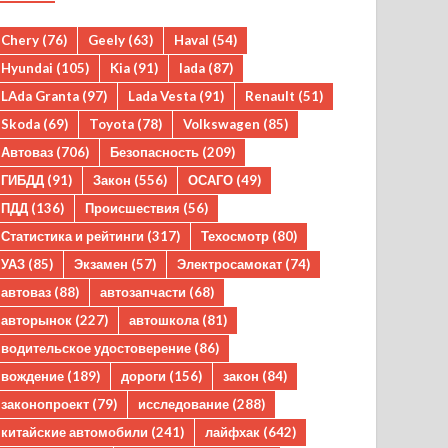
Chery
(76)
Geely
(63)
Haval
(54)
Hyundai
(105)
Kia
(91)
lada
(87)
LAda Granta
(97)
Lada Vesta
(91)
Renault
(51)
Skoda
(69)
Toyota
(78)
Volkswagen
(85)
Автоваз
(706)
Безопасность
(209)
ГИБДД
(91)
Закон
(556)
ОСАГО
(49)
ПДД
(136)
Происшествия
(56)
Статистика и рейтинги
(317)
Техосмотр
(80)
УАЗ
(85)
Экзамен
(57)
Электросамокат
(74)
автоваз
(88)
автозапчасти
(68)
авторынок
(227)
автошкола
(81)
водительское удостоверение
(86)
вождение
(189)
дороги
(156)
закон
(84)
законопроект
(79)
исследование
(288)
китайские автомобили
(241)
лайфхак
(642)