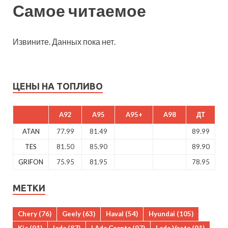
Самое читаемое
Извините. Данных пока нет.
ЦЕНЫ НА ТОПЛИВО
A92
A95
A95+
A98
ДТ
ATAN
77.99
81.49
89.99
TES
81.50
85.90
89.90
GRIFON
75.95
81.95
78.95
МЕТКИ
Chery
(76)
Geely
(63)
Haval
(54)
Hyundai
(105)