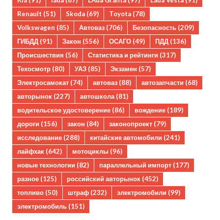
Kia
(91)
lada
(87)
LAda Granta
(97)
Lada Vesta
(91)
Renault
(51)
Skoda
(69)
Toyota
(78)
Volkswagen
(85)
Автоваз
(706)
Безопасность
(209)
ГИБДД
(91)
Закон
(556)
ОСАГО
(49)
ПДД
(136)
Происшествия
(56)
Статистика и рейтинги
(317)
Техосмотр
(80)
УАЗ
(85)
Экзамен
(57)
Электросамокат
(74)
автоваз
(88)
автозапчасти
(68)
авторынок
(227)
автошкола
(81)
водительское удостоверение
(86)
вождение
(189)
дороги
(156)
закон
(84)
законопроект
(79)
исследование
(288)
китайские автомобили
(241)
лайфхак
(642)
мотоциклы
(96)
новые технологии
(82)
параллельный импорт
(177)
разное
(125)
российский авторынок
(452)
топливо
(50)
штраф
(232)
электромобили
(99)
электромобиль
(151)