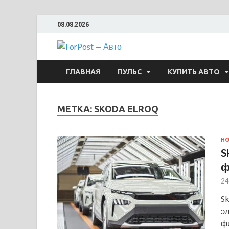
08.08.2026
ForPost —
ГЛАВНАЯ
ПУЛЬС
КУПИТЬ АВТО
МЕТКА:
SKODA ELROQ
Н
S
ф
24
Sk
э
ф