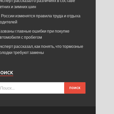
ксперт рассказал о различиях в составе
етних и зимних шин
 России изменятся правила труда и отдыха
одителей
азваны главные ошибки при покупке
втомобиля с пробегом
ксперт рассказал, как понять, что тормозные
олодки требуют замены
ПОИСК