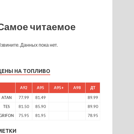
Самое читаемое
звините. Данных пока нет.
ЦЕНЫ НА ТОПЛИВО
A92
A95
A95+
A98
ДТ
ATAN
77.99
81.49
89.99
TES
81.50
85.90
89.90
GRIFON
75.95
81.95
78.95
МЕТКИ