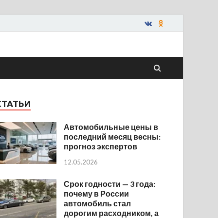
СТАТЬИ
Автомобильные цены в
последний месяц весны:
прогноз экспертов
12.05.2026
Срок годности — 3 года:
почему в России
автомобиль стал
дорогим расходником, а