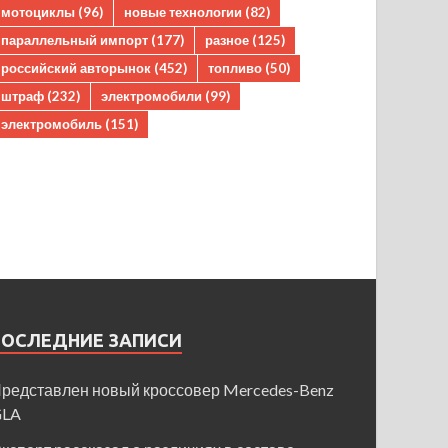
мотоциклы
(96)
новые технологии
(82)
параллельный импорт
(177)
разное
(125)
российский авторынок
(452)
топливо
(50)
штраф
(232)
электромобили
(99)
электромобиль
(151)
ПОСЛЕДНИЕ ЗАПИСИ
редставлен новый кроссовер Mercedes-Benz
GLA