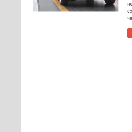
не
со
ч