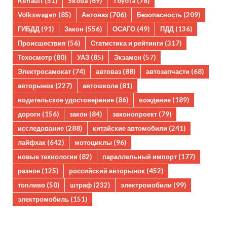
Renault
(51)
Skoda
(69)
Toyota
(78)
Volkswagen
(85)
Автоваз
(706)
Безопасность
(209)
ГИБДД
(91)
Закон
(556)
ОСАГО
(49)
ПДД
(136)
Происшествия
(56)
Статистика и рейтинги
(317)
Техосмотр
(80)
УАЗ
(85)
Экзамен
(57)
Электросамокат
(74)
автоваз
(88)
автозапчасти
(68)
авторынок
(227)
автошкола
(81)
водительское удостоверение
(86)
вождение
(189)
дороги
(156)
закон
(84)
законопроект
(79)
исследование
(288)
китайские автомобили
(241)
лайфхак
(642)
мотоциклы
(96)
новые технологии
(82)
параллельный импорт
(177)
разное
(125)
российский авторынок
(452)
топливо
(50)
штраф
(232)
электромобили
(99)
электромобиль
(151)