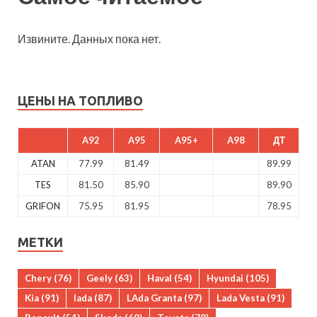
Извините. Данных пока нет.
ЦЕНЫ НА ТОПЛИВО
A92
A95
A95+
A98
ДТ
ATAN
77.99
81.49
89.99
TES
81.50
85.90
89.90
GRIFON
75.95
81.95
78.95
МЕТКИ
Chery
(76)
Geely
(63)
Haval
(54)
Hyundai
(105)
Kia
(91)
lada
(87)
LAda Granta
(97)
Lada Vesta
(91)