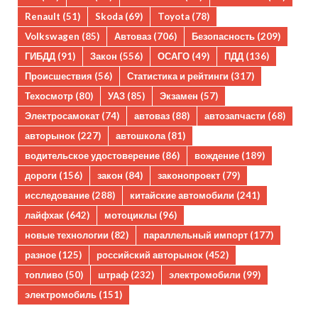
Renault
(51)
Skoda
(69)
Toyota
(78)
Volkswagen
(85)
Автоваз
(706)
Безопасность
(209)
ГИБДД
(91)
Закон
(556)
ОСАГО
(49)
ПДД
(136)
Происшествия
(56)
Статистика и рейтинги
(317)
Техосмотр
(80)
УАЗ
(85)
Экзамен
(57)
Электросамокат
(74)
автоваз
(88)
автозапчасти
(68)
авторынок
(227)
автошкола
(81)
водительское удостоверение
(86)
вождение
(189)
дороги
(156)
закон
(84)
законопроект
(79)
исследование
(288)
китайские автомобили
(241)
лайфхак
(642)
мотоциклы
(96)
новые технологии
(82)
параллельный импорт
(177)
разное
(125)
российский авторынок
(452)
топливо
(50)
штраф
(232)
электромобили
(99)
электромобиль
(151)