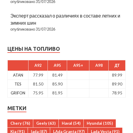
опубликовано 31/07/2026
Эксперт рассказал о различиях в составе летних и
зимних шин
опубликовано 31/07/2026
ЦЕНЫ НА ТОПЛИВО
A92
A95
A95+
A98
ДТ
ATAN
77.99
81.49
89.99
TES
81.50
85.90
89.90
GRIFON
75.95
81.95
78.95
МЕТКИ
Chery
(76)
Geely
(63)
Haval
(54)
Hyundai
(105)
Kia
(91)
lada
(87)
LAda Granta
(97)
Lada Vesta
(91)