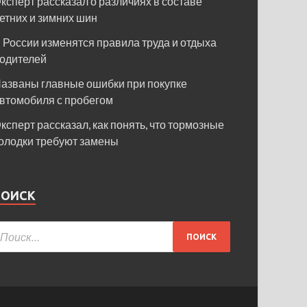
ксперт рассказал о различиях в составе
етних и зимних шин
 России изменятся правила труда и отдыха
одителей
азваны главные ошибки при покупке
втомобиля с пробегом
ксперт рассказал, как понять, что тормозные
олодки требуют замены
ПОИСК