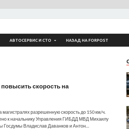
 Авто
АВТОСЕРВИС И СТО
НАЗАД НА FORPOST
повысить скорость на
 магистралях разрешенную скорость до 150 км/ч.
но к начальнику Управления ГИБДД МВД Михаилу
ты Госдумы Владислав Даванков и Антон…