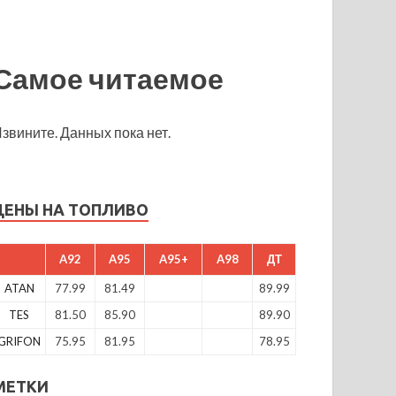
Самое читаемое
звините. Данных пока нет.
ЦЕНЫ НА ТОПЛИВО
A92
A95
A95+
A98
ДТ
ATAN
77.99
81.49
89.99
TES
81.50
85.90
89.90
GRIFON
75.95
81.95
78.95
МЕТКИ