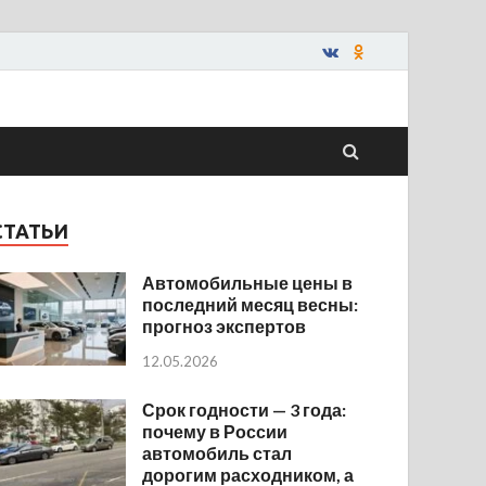
СТАТЬИ
Автомобильные цены в
последний месяц весны:
прогноз экспертов
12.05.2026
Срок годности — 3 года:
почему в России
автомобиль стал
дорогим расходником, а