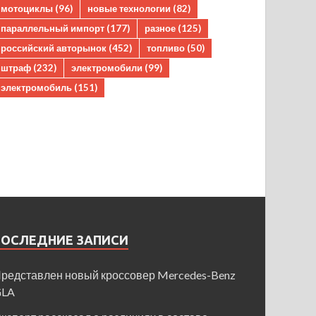
мотоциклы
(96)
новые технологии
(82)
параллельный импорт
(177)
разное
(125)
российский авторынок
(452)
топливо
(50)
штраф
(232)
электромобили
(99)
электромобиль
(151)
ПОСЛЕДНИЕ ЗАПИСИ
редставлен новый кроссовер Mercedes-Benz
GLA