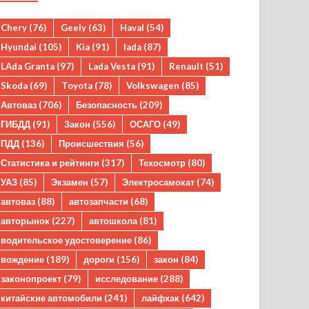
Chery
(76)
Geely
(63)
Haval
(54)
Hyundai
(105)
Kia
(91)
lada
(87)
LAda Granta
(97)
Lada Vesta
(91)
Renault
(51)
Skoda
(69)
Toyota
(78)
Volkswagen
(85)
Автоваз
(706)
Безопасность
(209)
ГИБДД
(91)
Закон
(556)
ОСАГО
(49)
ПДД
(136)
Происшествия
(56)
Статистика и рейтинги
(317)
Техосмотр
(80)
УАЗ
(85)
Экзамен
(57)
Электросамокат
(74)
автоваз
(88)
автозапчасти
(68)
авторынок
(227)
автошкола
(81)
водительское удостоверение
(86)
вождение
(189)
дороги
(156)
закон
(84)
законопроект
(79)
исследование
(288)
китайские автомобили
(241)
лайфхак
(642)