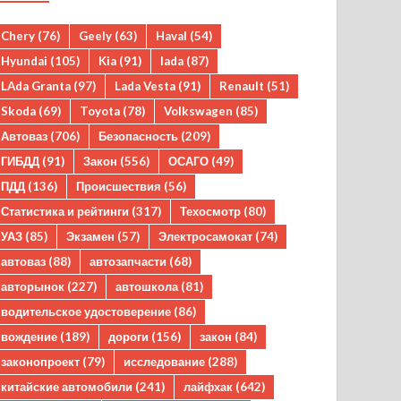
Chery
(76)
Geely
(63)
Haval
(54)
Hyundai
(105)
Kia
(91)
lada
(87)
LAda Granta
(97)
Lada Vesta
(91)
Renault
(51)
Skoda
(69)
Toyota
(78)
Volkswagen
(85)
Автоваз
(706)
Безопасность
(209)
ГИБДД
(91)
Закон
(556)
ОСАГО
(49)
ПДД
(136)
Происшествия
(56)
Статистика и рейтинги
(317)
Техосмотр
(80)
УАЗ
(85)
Экзамен
(57)
Электросамокат
(74)
автоваз
(88)
автозапчасти
(68)
авторынок
(227)
автошкола
(81)
водительское удостоверение
(86)
вождение
(189)
дороги
(156)
закон
(84)
законопроект
(79)
исследование
(288)
китайские автомобили
(241)
лайфхак
(642)