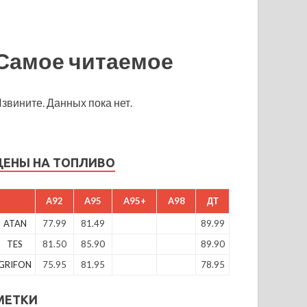
Самое читаемое
звините. Данных пока нет.
ЦЕНЫ НА ТОПЛИВО
A92
A95
A95+
A98
ДТ
ATAN
77.99
81.49
89.99
TES
81.50
85.90
89.90
GRIFON
75.95
81.95
78.95
МЕТКИ