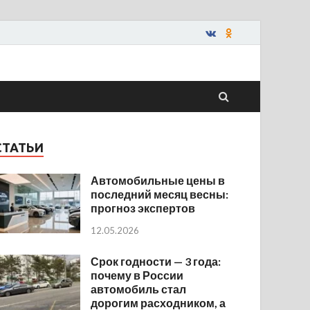
СТАТЬИ
Автомобильные цены в
последний месяц весны:
прогноз экспертов
12.05.2026
Срок годности — 3 года:
почему в России
автомобиль стал
дорогим расходником, а