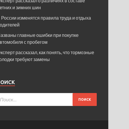
ксперт рассказал о различиях в составе
етних и зимних шин
 России изменятся правила труда и отдыха
одителей
азваны главные ошибки при покупке
втомобиля с пробегом
ксперт рассказал, как понять, что тормозные
олодки требуют замены
ПОИСК