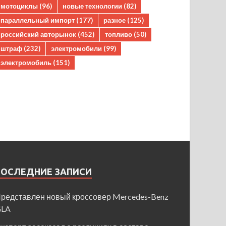
мотоциклы
(96)
новые технологии
(82)
параллельный импорт
(177)
разное
(125)
российский авторынок
(452)
топливо
(50)
штраф
(232)
электромобили
(99)
электромобиль
(151)
ПОСЛЕДНИЕ ЗАПИСИ
редставлен новый кроссовер Mercedes-Benz
GLA