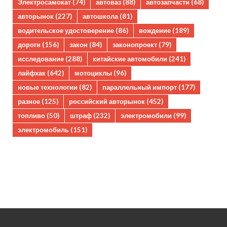
Электросамокат
(74)
автоваз
(88)
автозапчасти
(68)
авторынок
(227)
автошкола
(81)
водительское удостоверение
(86)
вождение
(189)
дороги
(156)
закон
(84)
законопроект
(79)
исследование
(288)
китайские автомобили
(241)
лайфхак
(642)
мотоциклы
(96)
новые технологии
(82)
параллельный импорт
(177)
разное
(125)
российский авторынок
(452)
топливо
(50)
штраф
(232)
электромобили
(99)
электромобиль
(151)