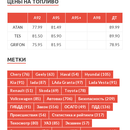
ЦЕНЫ НА ТОПЛИВО
A92
A95
A95+
A98
ДТ
ATAN
77.99
81.49
89.99
TES
81.50
85.90
89.90
GRIFON
75.95
81.95
78.95
МЕТКИ
Chery
(76)
Geely
(63)
Haval
(54)
Hyundai
(105)
Kia
(91)
lada
(87)
LAda Granta
(97)
Lada Vesta
(91)
Renault
(51)
Skoda
(69)
Toyota
(78)
Volkswagen
(85)
Автоваз
(706)
Безопасность
(209)
ГИБДД
(91)
Закон
(556)
ОСАГО
(49)
ПДД
(136)
Происшествия
(56)
Статистика и рейтинги
(317)
Техосмотр
(80)
УАЗ
(85)
Экзамен
(57)