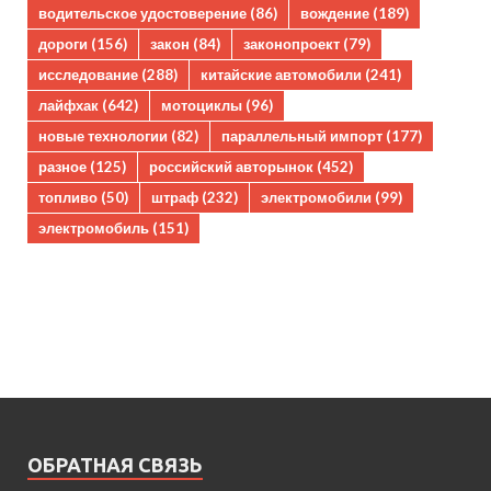
водительское удостоверение
(86)
вождение
(189)
дороги
(156)
закон
(84)
законопроект
(79)
исследование
(288)
китайские автомобили
(241)
лайфхак
(642)
мотоциклы
(96)
новые технологии
(82)
параллельный импорт
(177)
разное
(125)
российский авторынок
(452)
топливо
(50)
штраф
(232)
электромобили
(99)
электромобиль
(151)
ОБРАТНАЯ СВЯЗЬ