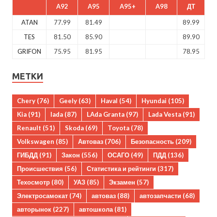
A92
A95
A95+
A98
ДТ
ATAN
77.99
81.49
89.99
TES
81.50
85.90
89.90
GRIFON
75.95
81.95
78.95
МЕТКИ
Chery
(76)
Geely
(63)
Haval
(54)
Hyundai
(105)
Kia
(91)
lada
(87)
LAda Granta
(97)
Lada Vesta
(91)
Renault
(51)
Skoda
(69)
Toyota
(78)
Volkswagen
(85)
Автоваз
(706)
Безопасность
(209)
ГИБДД
(91)
Закон
(556)
ОСАГО
(49)
ПДД
(136)
Происшествия
(56)
Статистика и рейтинги
(317)
Техосмотр
(80)
УАЗ
(85)
Экзамен
(57)
Электросамокат
(74)
автоваз
(88)
автозапчасти
(68)
авторынок
(227)
автошкола
(81)