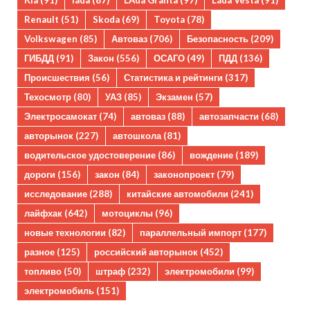
Kia
(91)
lada
(87)
LAda Granta
(97)
Lada Vesta
(91)
Renault
(51)
Skoda
(69)
Toyota
(78)
Volkswagen
(85)
Автоваз
(706)
Безопасность
(209)
ГИБДД
(91)
Закон
(556)
ОСАГО
(49)
ПДД
(136)
Происшествия
(56)
Статистика и рейтинги
(317)
Техосмотр
(80)
УАЗ
(85)
Экзамен
(57)
Электросамокат
(74)
автоваз
(88)
автозапчасти
(68)
авторынок
(227)
автошкола
(81)
водительское удостоверение
(86)
вождение
(189)
дороги
(156)
закон
(84)
законопроект
(79)
исследование
(288)
китайские автомобили
(241)
лайфхак
(642)
мотоциклы
(96)
новые технологии
(82)
параллельный импорт
(177)
разное
(125)
российский авторынок
(452)
топливо
(50)
штраф
(232)
электромобили
(99)
электромобиль
(151)