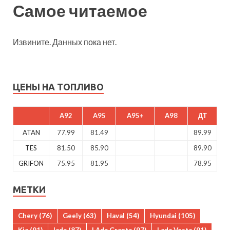
Самое читаемое
Извините. Данных пока нет.
ЦЕНЫ НА ТОПЛИВО
A92
A95
A95+
A98
ДТ
ATAN
77.99
81.49
89.99
TES
81.50
85.90
89.90
GRIFON
75.95
81.95
78.95
МЕТКИ
Chery
(76)
Geely
(63)
Haval
(54)
Hyundai
(105)