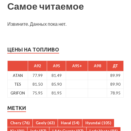
Самое читаемое
Извините. Данных пока нет.
ЦЕНЫ НА ТОПЛИВО
A92
A95
A95+
A98
ДТ
ATAN
77.99
81.49
89.99
TES
81.50
85.90
89.90
GRIFON
75.95
81.95
78.95
МЕТКИ
Chery
(76)
Geely
(63)
Haval
(54)
Hyundai
(105)