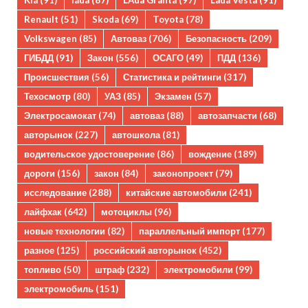
Kia
(91)
lada
(87)
LAda Granta
(97)
Lada Vesta
(91)
Renault
(51)
Skoda
(69)
Toyota
(78)
Volkswagen
(85)
Автоваз
(706)
Безопасность
(209)
ГИБДД
(91)
Закон
(556)
ОСАГО
(49)
ПДД
(136)
Происшествия
(56)
Статистика и рейтинги
(317)
Техосмотр
(80)
УАЗ
(85)
Экзамен
(57)
Электросамокат
(74)
автоваз
(88)
автозапчасти
(68)
авторынок
(227)
автошкола
(81)
водительское удостоверение
(86)
вождение
(189)
дороги
(156)
закон
(84)
законопроект
(79)
исследование
(288)
китайские автомобили
(241)
лайфхак
(642)
мотоциклы
(96)
новые технологии
(82)
параллельный импорт
(177)
разное
(125)
российский авторынок
(452)
топливо
(50)
штраф
(232)
электромобили
(99)
электромобиль
(151)