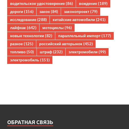
водительское удостоверение
(86)
вождение
(189)
дороги
(156)
закон
(84)
законопроект
(79)
исследование
(288)
китайские автомобили
(241)
лайфхак
(642)
мотоциклы
(96)
новые технологии
(82)
параллельный импорт
(177)
разное
(125)
российский авторынок
(452)
топливо
(50)
штраф
(232)
электромобили
(99)
электромобиль
(151)
ОБРАТНАЯ СВЯЗЬ