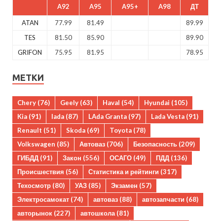
A92
A95
A95+
A98
ДТ
ATAN
77.99
81.49
89.99
TES
81.50
85.90
89.90
GRIFON
75.95
81.95
78.95
МЕТКИ
Chery
(76)
Geely
(63)
Haval
(54)
Hyundai
(105)
Kia
(91)
lada
(87)
LAda Granta
(97)
Lada Vesta
(91)
Renault
(51)
Skoda
(69)
Toyota
(78)
Volkswagen
(85)
Автоваз
(706)
Безопасность
(209)
ГИБДД
(91)
Закон
(556)
ОСАГО
(49)
ПДД
(136)
Происшествия
(56)
Статистика и рейтинги
(317)
Техосмотр
(80)
УАЗ
(85)
Экзамен
(57)
Электросамокат
(74)
автоваз
(88)
автозапчасти
(68)
авторынок
(227)
автошкола
(81)