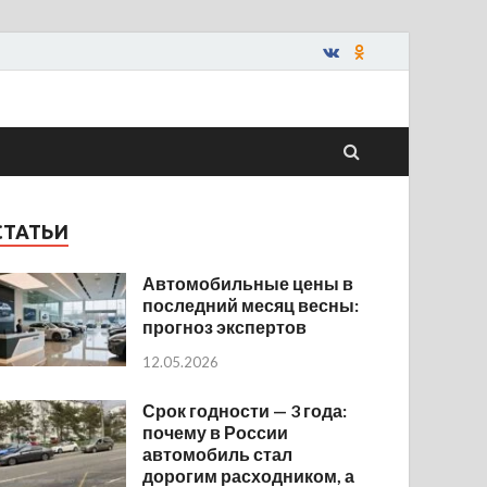
СТАТЬИ
Автомобильные цены в
последний месяц весны:
прогноз экспертов
12.05.2026
Срок годности — 3 года:
почему в России
автомобиль стал
дорогим расходником, а