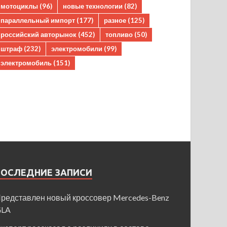
мотоциклы
(96)
новые технологии
(82)
параллельный импорт
(177)
разное
(125)
российский авторынок
(452)
топливо
(50)
штраф
(232)
электромобили
(99)
электромобиль
(151)
ПОСЛЕДНИЕ ЗАПИСИ
редставлен новый кроссовер Mercedes-Benz
GLA