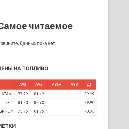
Самое читаемое
звините. Данных пока нет.
ЦЕНЫ НА ТОПЛИВО
A92
A95
A95+
A98
ДТ
ATAN
77.99
81.49
89.99
TES
81.50
85.90
89.90
GRIFON
75.95
81.95
78.95
МЕТКИ