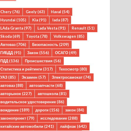
Chery
(76)
Geely
(63)
Haval
(54)
Hyundai
(105)
Kia
(91)
lada
(87)
LAda Granta
(97)
Lada Vesta
(91)
Renault
(51)
Skoda
(69)
Toyota
(78)
Volkswagen
(85)
Автоваз
(706)
Безопасность
(209)
ГИБДД
(91)
Закон
(556)
ОСАГО
(49)
ПДД
(136)
Происшествия
(56)
Статистика и рейтинги
(317)
Техосмотр
(80)
УАЗ
(85)
Экзамен
(57)
Электросамокат
(74)
автоваз
(88)
автозапчасти
(68)
авторынок
(227)
автошкола
(81)
водительское удостоверение
(86)
вождение
(189)
дороги
(156)
закон
(84)
законопроект
(79)
исследование
(288)
китайские автомобили
(241)
лайфхак
(642)