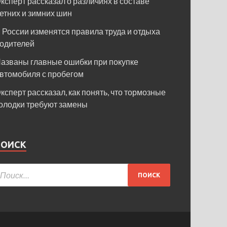
ксперт рассказал о различиях в составе
етних и зимних шин
 России изменятся правила труда и отдыха
одителей
азваны главные ошибки при покупке
втомобиля с пробегом
ксперт рассказал, как понять, что тормозные
олодки требуют замены
ПОИСК