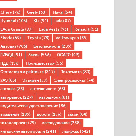
Chery
(76)
Geely
(63)
Haval
(54)
Hyundai
(105)
Kia
(91)
lada
(87)
LAda Granta
(97)
Lada Vesta
(91)
Renault
(51)
Skoda
(69)
Toyota
(78)
Volkswagen
(85)
Автоваз
(706)
Безопасность
(209)
ГИБДД
(91)
Закон
(556)
ОСАГО
(49)
ПДД
(136)
Происшествия
(56)
Статистика и рейтинги
(317)
Техосмотр
(80)
УАЗ
(85)
Экзамен
(57)
Электросамокат
(74)
автоваз
(88)
автозапчасти
(68)
авторынок
(227)
автошкола
(81)
водительское удостоверение
(86)
вождение
(189)
дороги
(156)
закон
(84)
законопроект
(79)
исследование
(288)
китайские автомобили
(241)
лайфхак
(642)