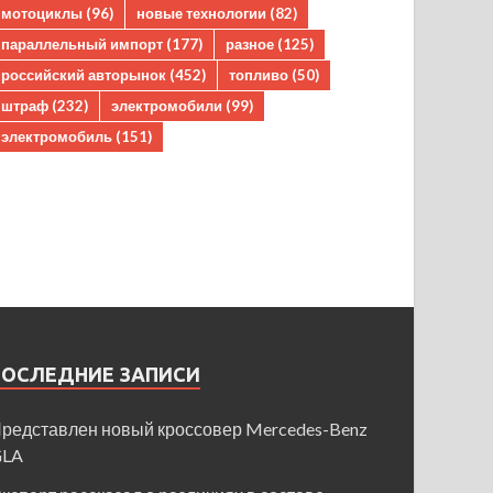
мотоциклы
(96)
новые технологии
(82)
параллельный импорт
(177)
разное
(125)
российский авторынок
(452)
топливо
(50)
штраф
(232)
электромобили
(99)
электромобиль
(151)
ПОСЛЕДНИЕ ЗАПИСИ
редставлен новый кроссовер Mercedes-Benz
GLA