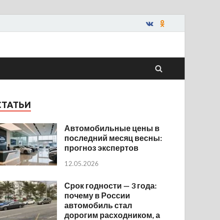
СТАТЬИ
Автомобильные цены в
последний месяц весны:
прогноз экспертов
12.05.2026
Срок годности — 3 года:
почему в России
автомобиль стал
дорогим расходником, а