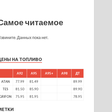
Самое читаемое
звините. Данных пока нет.
ЦЕНЫ НА ТОПЛИВО
A92
A95
A95+
A98
ДТ
ATAN
77.99
81.49
89.99
TES
81.50
85.90
89.90
GRIFON
75.95
81.95
78.95
МЕТКИ