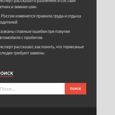
ксперт рассказал о различиях в составе
етних и зимних шин
 России изменятся правила труда и отдыха
одителей
азваны главные ошибки при покупке
втомобиля с пробегом
ксперт рассказал, как понять, что тормозные
олодки требуют замены
ПОИСК