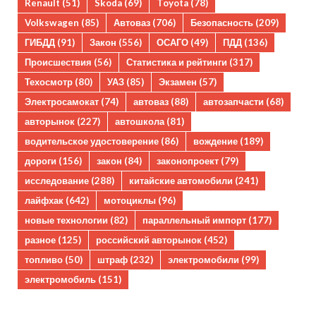
Renault
(51)
Skoda
(69)
Toyota
(78)
Volkswagen
(85)
Автоваз
(706)
Безопасность
(209)
ГИБДД
(91)
Закон
(556)
ОСАГО
(49)
ПДД
(136)
Происшествия
(56)
Статистика и рейтинги
(317)
Техосмотр
(80)
УАЗ
(85)
Экзамен
(57)
Электросамокат
(74)
автоваз
(88)
автозапчасти
(68)
авторынок
(227)
автошкола
(81)
водительское удостоверение
(86)
вождение
(189)
дороги
(156)
закон
(84)
законопроект
(79)
исследование
(288)
китайские автомобили
(241)
лайфхак
(642)
мотоциклы
(96)
новые технологии
(82)
параллельный импорт
(177)
разное
(125)
российский авторынок
(452)
топливо
(50)
штраф
(232)
электромобили
(99)
электромобиль
(151)