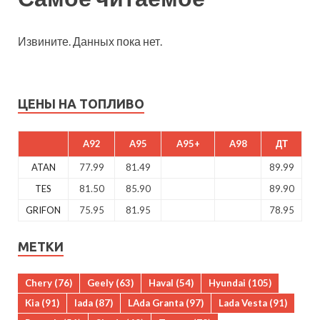
Извините. Данных пока нет.
ЦЕНЫ НА ТОПЛИВО
A92
A95
A95+
A98
ДТ
ATAN
77.99
81.49
89.99
TES
81.50
85.90
89.90
GRIFON
75.95
81.95
78.95
МЕТКИ
Chery
(76)
Geely
(63)
Haval
(54)
Hyundai
(105)
Kia
(91)
lada
(87)
LAda Granta
(97)
Lada Vesta
(91)