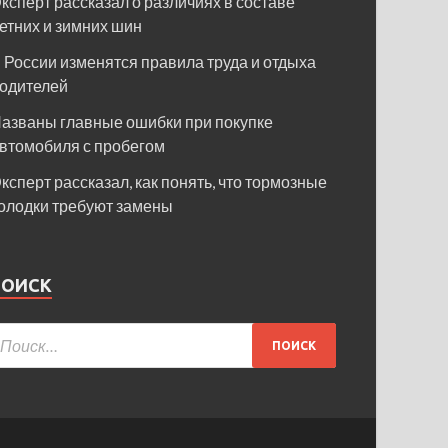
ксперт рассказал о различиях в составе
етних и зимних шин
 России изменятся правила труда и отдыха
одителей
азваны главные ошибки при покупке
втомобиля с пробегом
ксперт рассказал, как понять, что тормозные
олодки требуют замены
ПОИСК