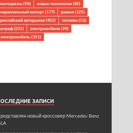
мотоциклы
(96)
новые технологии
(82)
параллельный импорт
(177)
разное
(125)
российский авторынок
(452)
топливо
(50)
штраф
(232)
электромобили
(99)
электромобиль
(151)
ПОСЛЕДНИЕ ЗАПИСИ
редставлен новый кроссовер Mercedes-Benz
GLA