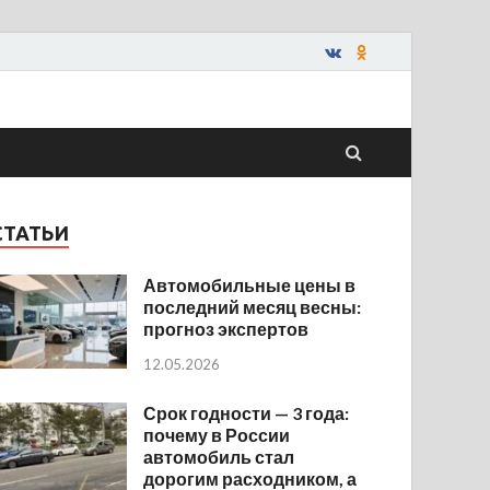
СТАТЬИ
Автомобильные цены в
последний месяц весны:
прогноз экспертов
12.05.2026
Срок годности — 3 года:
почему в России
автомобиль стал
дорогим расходником, а