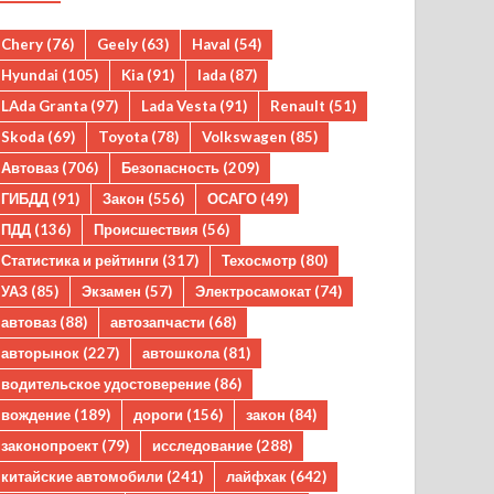
Chery
(76)
Geely
(63)
Haval
(54)
Hyundai
(105)
Kia
(91)
lada
(87)
LAda Granta
(97)
Lada Vesta
(91)
Renault
(51)
Skoda
(69)
Toyota
(78)
Volkswagen
(85)
Автоваз
(706)
Безопасность
(209)
ГИБДД
(91)
Закон
(556)
ОСАГО
(49)
ПДД
(136)
Происшествия
(56)
Статистика и рейтинги
(317)
Техосмотр
(80)
УАЗ
(85)
Экзамен
(57)
Электросамокат
(74)
автоваз
(88)
автозапчасти
(68)
авторынок
(227)
автошкола
(81)
водительское удостоверение
(86)
вождение
(189)
дороги
(156)
закон
(84)
законопроект
(79)
исследование
(288)
китайские автомобили
(241)
лайфхак
(642)