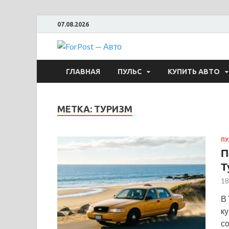
07.08.2026
ForPost —
ГЛАВНАЯ
ПУЛЬС
КУПИТЬ АВТО
МЕТКА:
ТУРИЗМ
ПУ
П
Т
18
В
ку
с