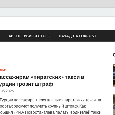
 Авто
АВТОСЕРВИС И СТО
НАЗАД НА FORPOST
ЛЬС
ассажирам «пиратских» такси в
урции грозит штраф
.05.2026
 Турции пассажиры нелегальных «пиратских» такси на
рортах рискуют получить крупный штраф. Как
ообщил «РИА Новости» глава палаты водителей такси