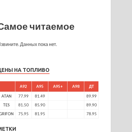
Самое читаемое
звините. Данных пока нет.
ЦЕНЫ НА ТОПЛИВО
A92
A95
A95+
A98
ДТ
ATAN
77.99
81.49
89.99
TES
81.50
85.90
89.90
GRIFON
75.95
81.95
78.95
МЕТКИ