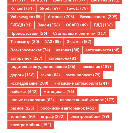
Kia
(91)
lada
(87)
LAda Granta
(97)
Lada Vesta
(91)
Renault
(51)
Skoda
(69)
Toyota
(78)
Volkswagen
(85)
Автоваз
(706)
Безопасность
(209)
ГИБДД
(91)
Закон
(556)
ОСАГО
(49)
ПДД
(136)
Происшествия
(56)
Статистика и рейтинги
(317)
Техосмотр
(80)
УАЗ
(85)
Экзамен
(57)
Электросамокат
(74)
автоваз
(88)
автозапчасти
(68)
авторынок
(227)
автошкола
(81)
водительское удостоверение
(86)
вождение
(189)
дороги
(156)
закон
(84)
законопроект
(79)
исследование
(288)
китайские автомобили
(241)
лайфхак
(642)
мотоциклы
(96)
новые технологии
(82)
параллельный импорт
(177)
разное
(125)
российский авторынок
(452)
топливо
(50)
штраф
(232)
электромобили
(99)
электромобиль
(151)