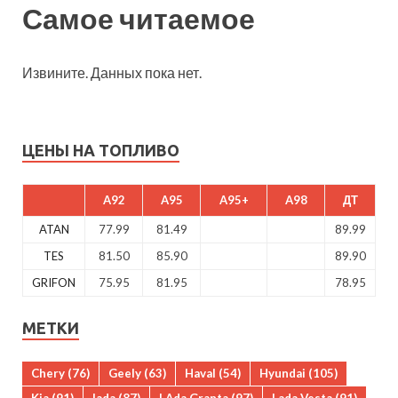
Самое читаемое
Извините. Данных пока нет.
ЦЕНЫ НА ТОПЛИВО
A92
A95
A95+
A98
ДТ
ATAN
77.99
81.49
89.99
TES
81.50
85.90
89.90
GRIFON
75.95
81.95
78.95
МЕТКИ
Chery
(76)
Geely
(63)
Haval
(54)
Hyundai
(105)