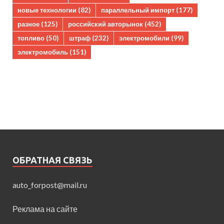
новые технологии
(82)
параллельный импорт
(177)
разное
(125)
российский авторынок
(452)
топливо
(50)
штраф
(232)
электромобили
(99)
электромобиль
(151)
ОБРАТНАЯ СВЯЗЬ
auto_forpost@mail.ru
Реклама на сайте