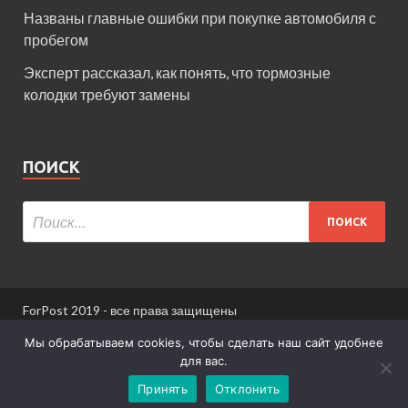
Названы главные ошибки при покупке автомобиля с
пробегом
Эксперт рассказал, как понять, что тормозные
колодки требуют замены
ПОИСК
ForPost 2019 - все права защищены
При использовании материалов сайта ссылка
Мы обрабатываем cookies, чтобы сделать наш сайт удобнее
обязательна.
для вас.
Принять
Отклонить
Информация для пользователей сайта