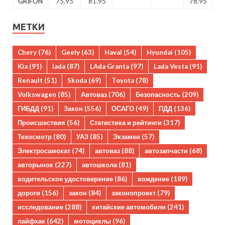
GRIFON
75.95
81.95
78.95
МЕТКИ
Chery
(76)
Geely
(63)
Haval
(54)
Hyundai
(105)
Kia
(91)
lada
(87)
LAda Granta
(97)
Lada Vesta
(91)
Renault
(51)
Skoda
(69)
Toyota
(78)
Volkswagen
(85)
Автоваз
(706)
Безопасность
(209)
ГИБДД
(91)
Закон
(556)
ОСАГО
(49)
ПДД
(136)
Происшествия
(56)
Статистика и рейтинги
(317)
Техосмотр
(80)
УАЗ
(85)
Экзамен
(57)
Электросамокат
(74)
автоваз
(88)
автозапчасти
(68)
авторынок
(227)
автошкола
(81)
водительское удостоверение
(86)
вождение
(189)
дороги
(156)
закон
(84)
законопроект
(79)
исследование
(288)
китайские автомобили
(241)
лайфхак
(642)
мотоциклы
(96)