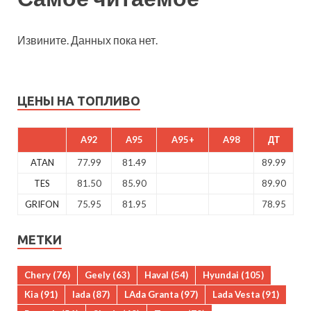
Извините. Данных пока нет.
ЦЕНЫ НА ТОПЛИВО
A92
A95
A95+
A98
ДТ
ATAN
77.99
81.49
89.99
TES
81.50
85.90
89.90
GRIFON
75.95
81.95
78.95
МЕТКИ
Chery
(76)
Geely
(63)
Haval
(54)
Hyundai
(105)
Kia
(91)
lada
(87)
LAda Granta
(97)
Lada Vesta
(91)