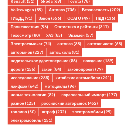
Renault
(51)
Skoda
(69)
Toyota
(78)
Volkswagen
(85)
Автоваз
(706)
Безопасность
(209)
ГИБДД
(91)
Закон
(556)
ОСАГО
(49)
ПДД
(136)
Происшествия
(56)
Статистика и рейтинги
(317)
Техосмотр
(80)
УАЗ
(85)
Экзамен
(57)
Электросамокат
(74)
автоваз
(88)
автозапчасти
(68)
авторынок
(227)
автошкола
(81)
водительское удостоверение
(86)
вождение
(189)
дороги
(156)
закон
(84)
законопроект
(79)
исследование
(288)
китайские автомобили
(241)
лайфхак
(642)
мотоциклы
(96)
новые технологии
(82)
параллельный импорт
(177)
разное
(125)
российский авторынок
(452)
топливо
(50)
штраф
(232)
электромобили
(99)
электромобиль
(151)