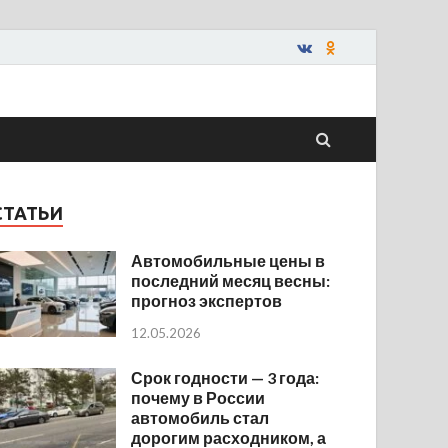
СТАТЬИ
Автомобильные цены в
последний месяц весны:
прогноз экспертов
12.05.2026
Срок годности — 3 года:
почему в России
автомобиль стал
дорогим расходником, а