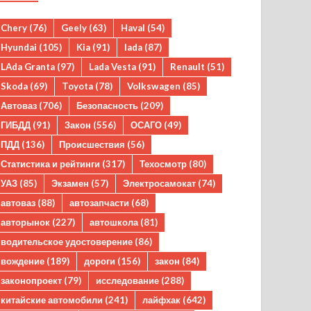
Chery
(76)
Geely
(63)
Haval
(54)
Hyundai
(105)
Kia
(91)
lada
(87)
LAda Granta
(97)
Lada Vesta
(91)
Renault
(51)
Skoda
(69)
Toyota
(78)
Volkswagen
(85)
Автоваз
(706)
Безопасность
(209)
ГИБДД
(91)
Закон
(556)
ОСАГО
(49)
ПДД
(136)
Происшествия
(56)
Статистика и рейтинги
(317)
Техосмотр
(80)
УАЗ
(85)
Экзамен
(57)
Электросамокат
(74)
автоваз
(88)
автозапчасти
(68)
авторынок
(227)
автошкола
(81)
водительское удостоверение
(86)
вождение
(189)
дороги
(156)
закон
(84)
законопроект
(79)
исследование
(288)
китайские автомобили
(241)
лайфхак
(642)