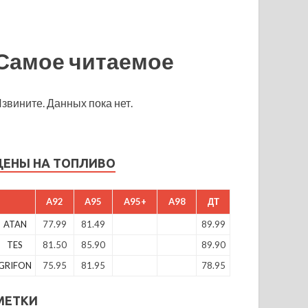
Самое читаемое
звините. Данных пока нет.
ЦЕНЫ НА ТОПЛИВО
A92
A95
A95+
A98
ДТ
ATAN
77.99
81.49
89.99
TES
81.50
85.90
89.90
GRIFON
75.95
81.95
78.95
МЕТКИ