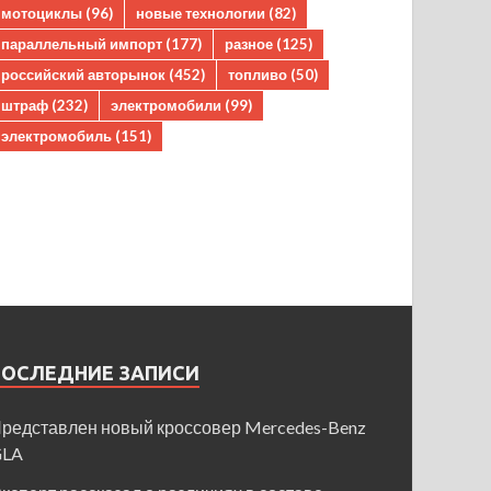
мотоциклы
(96)
новые технологии
(82)
параллельный импорт
(177)
разное
(125)
российский авторынок
(452)
топливо
(50)
штраф
(232)
электромобили
(99)
электромобиль
(151)
ПОСЛЕДНИЕ ЗАПИСИ
редставлен новый кроссовер Mercedes-Benz
GLA