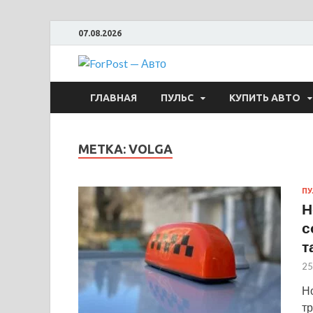
07.08.2026
ForPost —
ГЛАВНАЯ
ПУЛЬС
КУПИТЬ АВТО
МЕТКА:
VOLGA
ПУ
Н
с
т
25
Н
тр