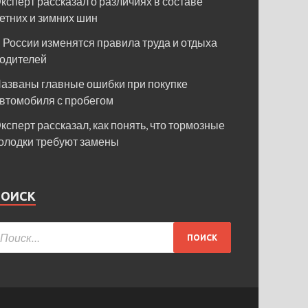
ксперт рассказал о различиях в составе
етних и зимних шин
 России изменятся правила труда и отдыха
одителей
азваны главные ошибки при покупке
втомобиля с пробегом
ксперт рассказал, как понять, что тормозные
олодки требуют замены
ПОИСК