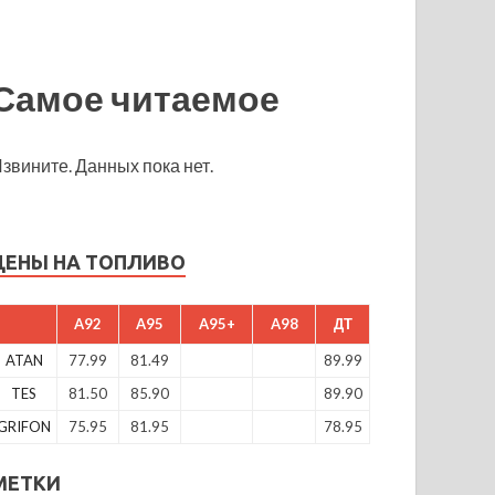
Самое читаемое
звините. Данных пока нет.
ЦЕНЫ НА ТОПЛИВО
A92
A95
A95+
A98
ДТ
ATAN
77.99
81.49
89.99
TES
81.50
85.90
89.90
GRIFON
75.95
81.95
78.95
МЕТКИ