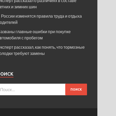
ксперт рассказал о различиях в составе
етних и зимних шин
 России изменятся правила труда и отдыха
одителей
азваны главные ошибки при покупке
втомобиля с пробегом
ксперт рассказал, как понять, что тормозные
олодки требуют замены
ПОИСК