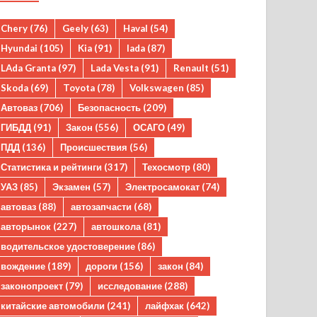
Chery
(76)
Geely
(63)
Haval
(54)
Hyundai
(105)
Kia
(91)
lada
(87)
LAda Granta
(97)
Lada Vesta
(91)
Renault
(51)
Skoda
(69)
Toyota
(78)
Volkswagen
(85)
Автоваз
(706)
Безопасность
(209)
ГИБДД
(91)
Закон
(556)
ОСАГО
(49)
ПДД
(136)
Происшествия
(56)
Статистика и рейтинги
(317)
Техосмотр
(80)
УАЗ
(85)
Экзамен
(57)
Электросамокат
(74)
автоваз
(88)
автозапчасти
(68)
авторынок
(227)
автошкола
(81)
водительское удостоверение
(86)
вождение
(189)
дороги
(156)
закон
(84)
законопроект
(79)
исследование
(288)
китайские автомобили
(241)
лайфхак
(642)