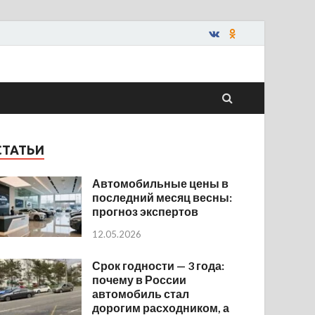
СТАТЬИ
Автомобильные цены в
последний месяц весны:
прогноз экспертов
12.05.2026
Срок годности — 3 года:
почему в России
автомобиль стал
дорогим расходником, а