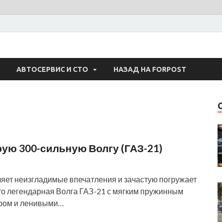
 Авто
АВТОСЕРВИС И СТО
НАЗАД НА FORPOST
ую 300-сильную Волгу (ГАЗ-21)
ляет неизгладимые впечатления и зачастую погружает
то легендарная Волга ГАЗ-21 с мягким пружинным
ром и ленивыми…