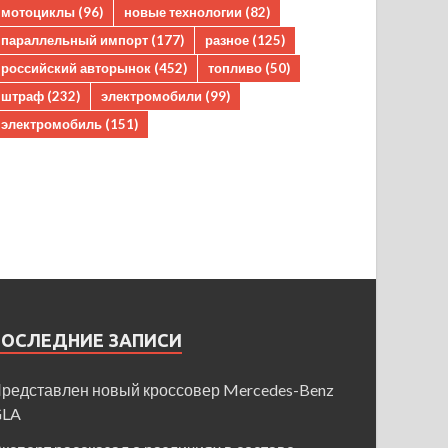
мотоциклы
(96)
новые технологии
(82)
параллельный импорт
(177)
разное
(125)
российский авторынок
(452)
топливо
(50)
штраф
(232)
электромобили
(99)
электромобиль
(151)
ПОСЛЕДНИЕ ЗАПИСИ
редставлен новый кроссовер Mercedes-Benz
GLA