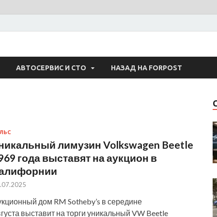
 Авто
АВТОСЕРВИС И СТО
НАЗАД НА FORPOST
ЛЬС
никальный лимузин Volkswagen Beetle
969 года выставят на аукцион в
алифорнии
.07.2025
укционный дом RM Sotheby’s в середине
густа выставит на торги уникальный VW Beetle