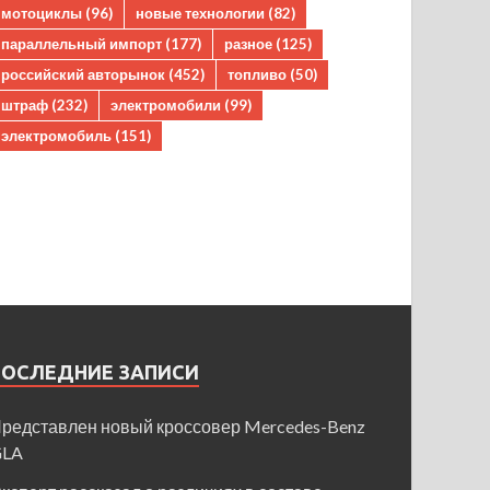
мотоциклы
(96)
новые технологии
(82)
параллельный импорт
(177)
разное
(125)
российский авторынок
(452)
топливо
(50)
штраф
(232)
электромобили
(99)
электромобиль
(151)
ПОСЛЕДНИЕ ЗАПИСИ
редставлен новый кроссовер Mercedes-Benz
GLA