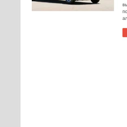
вы
по
а