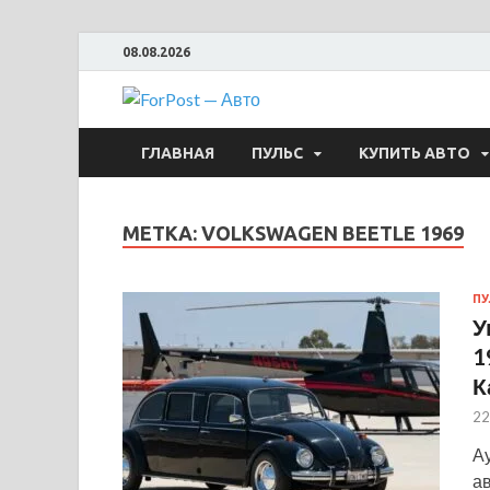
08.08.2026
ForPost —
ГЛАВНАЯ
ПУЛЬС
КУПИТЬ АВТО
МЕТКА:
VOLKSWAGEN BEETLE 1969
ПУ
У
1
К
22
А
ав