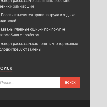
ксперт рассказал о различиях в составе
етних и зимних шин
 России изменятся правила труда и отдыха
одителей
азваны главные ошибки при покупке
втомобиля с пробегом
ксперт рассказал, как понять, что тормозные
олодки требуют замены
ПОИСК