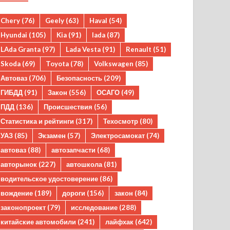
Chery
(76)
Geely
(63)
Haval
(54)
Hyundai
(105)
Kia
(91)
lada
(87)
LAda Granta
(97)
Lada Vesta
(91)
Renault
(51)
Skoda
(69)
Toyota
(78)
Volkswagen
(85)
Автоваз
(706)
Безопасность
(209)
ГИБДД
(91)
Закон
(556)
ОСАГО
(49)
ПДД
(136)
Происшествия
(56)
Статистика и рейтинги
(317)
Техосмотр
(80)
УАЗ
(85)
Экзамен
(57)
Электросамокат
(74)
автоваз
(88)
автозапчасти
(68)
авторынок
(227)
автошкола
(81)
водительское удостоверение
(86)
вождение
(189)
дороги
(156)
закон
(84)
законопроект
(79)
исследование
(288)
китайские автомобили
(241)
лайфхак
(642)