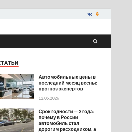
СТАТЬИ
Автомобильные цены в
последний месяц весны:
прогноз экспертов
12.05.2026
Срок годности — 3 года:
почему в России
автомобиль стал
дорогим расходником, а