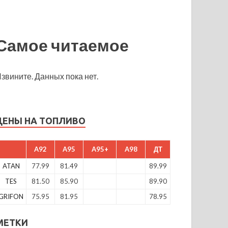
Самое читаемое
звините. Данных пока нет.
ЦЕНЫ НА ТОПЛИВО
A92
A95
A95+
A98
ДТ
ATAN
77.99
81.49
89.99
TES
81.50
85.90
89.90
GRIFON
75.95
81.95
78.95
МЕТКИ