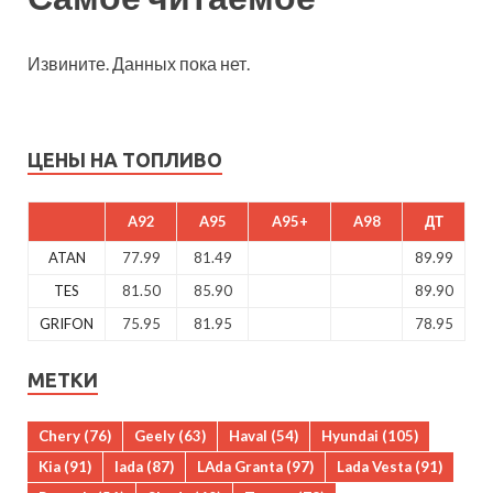
Извините. Данных пока нет.
ЦЕНЫ НА ТОПЛИВО
A92
A95
A95+
A98
ДТ
ATAN
77.99
81.49
89.99
TES
81.50
85.90
89.90
GRIFON
75.95
81.95
78.95
МЕТКИ
Chery
(76)
Geely
(63)
Haval
(54)
Hyundai
(105)
Kia
(91)
lada
(87)
LAda Granta
(97)
Lada Vesta
(91)