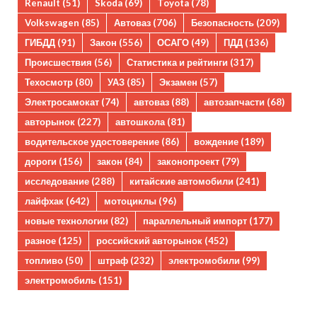
Renault
(51)
Skoda
(69)
Toyota
(78)
Volkswagen
(85)
Автоваз
(706)
Безопасность
(209)
ГИБДД
(91)
Закон
(556)
ОСАГО
(49)
ПДД
(136)
Происшествия
(56)
Статистика и рейтинги
(317)
Техосмотр
(80)
УАЗ
(85)
Экзамен
(57)
Электросамокат
(74)
автоваз
(88)
автозапчасти
(68)
авторынок
(227)
автошкола
(81)
водительское удостоверение
(86)
вождение
(189)
дороги
(156)
закон
(84)
законопроект
(79)
исследование
(288)
китайские автомобили
(241)
лайфхак
(642)
мотоциклы
(96)
новые технологии
(82)
параллельный импорт
(177)
разное
(125)
российский авторынок
(452)
топливо
(50)
штраф
(232)
электромобили
(99)
электромобиль
(151)