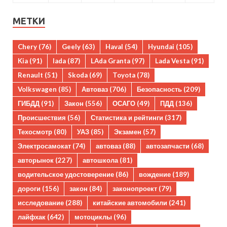
МЕТКИ
Chery
(76)
Geely
(63)
Haval
(54)
Hyundai
(105)
Kia
(91)
lada
(87)
LAda Granta
(97)
Lada Vesta
(91)
Renault
(51)
Skoda
(69)
Toyota
(78)
Volkswagen
(85)
Автоваз
(706)
Безопасность
(209)
ГИБДД
(91)
Закон
(556)
ОСАГО
(49)
ПДД
(136)
Происшествия
(56)
Статистика и рейтинги
(317)
Техосмотр
(80)
УАЗ
(85)
Экзамен
(57)
Электросамокат
(74)
автоваз
(88)
автозапчасти
(68)
авторынок
(227)
автошкола
(81)
водительское удостоверение
(86)
вождение
(189)
дороги
(156)
закон
(84)
законопроект
(79)
исследование
(288)
китайские автомобили
(241)
лайфхак
(642)
мотоциклы
(96)