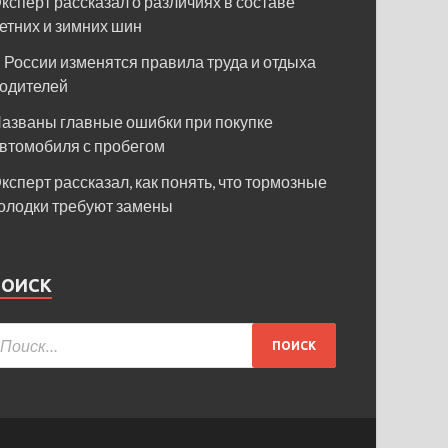
ксперт рассказал о различиях в составе
етних и зимних шин
 России изменятся правила труда и отдыха
одителей
азваны главные ошибки при покупке
втомобиля с пробегом
ксперт рассказал, как понять, что тормозные
олодки требуют замены
ПОИСК