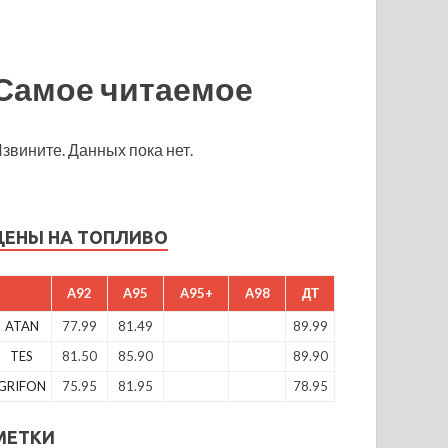
Самое читаемое
звините. Данных пока нет.
ЦЕНЫ НА ТОПЛИВО
A92
A95
A95+
A98
ДТ
ATAN
77.99
81.49
89.99
TES
81.50
85.90
89.90
GRIFON
75.95
81.95
78.95
МЕТКИ