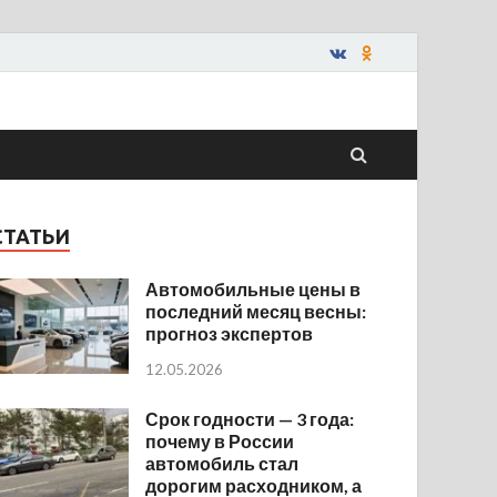
СТАТЬИ
Автомобильные цены в
последний месяц весны:
прогноз экспертов
12.05.2026
Срок годности — 3 года:
почему в России
автомобиль стал
дорогим расходником, а