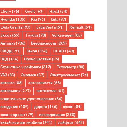
Chery
(76)
Geely
(63)
Haval
(54)
Hyundai
(105)
Kia
(91)
lada
(87)
LAda Granta
(97)
Lada Vesta
(91)
Renault
(51)
Skoda
(69)
Toyota
(78)
Volkswagen
(85)
Автоваз
(706)
Безопасность
(209)
ГИБДД
(91)
Закон
(556)
ОСАГО
(49)
ПДД
(136)
Происшествия
(56)
Статистика и рейтинги
(317)
Техосмотр
(80)
УАЗ
(85)
Экзамен
(57)
Электросамокат
(74)
автоваз
(88)
автозапчасти
(68)
авторынок
(227)
автошкола
(81)
водительское удостоверение
(86)
вождение
(189)
дороги
(156)
закон
(84)
законопроект
(79)
исследование
(288)
китайские автомобили
(241)
лайфхак
(642)