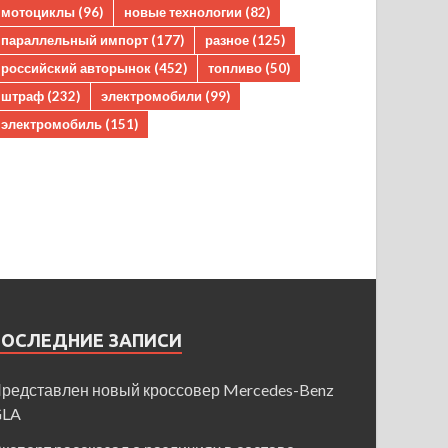
мотоциклы
(96)
новые технологии
(82)
параллельный импорт
(177)
разное
(125)
российский авторынок
(452)
топливо
(50)
штраф
(232)
электромобили
(99)
электромобиль
(151)
ПОСЛЕДНИЕ ЗАПИСИ
редставлен новый кроссовер Mercedes-Benz
GLA