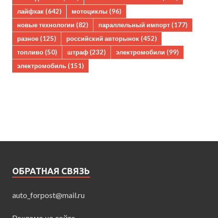
лайфхак
(642)
мотоциклы
(96)
новые технологии
(82)
параллельный импорт
(177)
разное
(125)
российский авторынок
(452)
топливо
(50)
штраф
(232)
электромобили
(99)
электромобиль
(151)
ОБРАТНАЯ СВЯЗЬ
auto_forpost@mail.ru