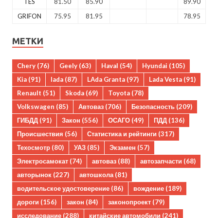
TES
81.50
85.90
89.90
GRIFON
75.95
81.95
78.95
МЕТКИ
Chery
(76)
Geely
(63)
Haval
(54)
Hyundai
(105)
Kia
(91)
lada
(87)
LAda Granta
(97)
Lada Vesta
(91)
Renault
(51)
Skoda
(69)
Toyota
(78)
Volkswagen
(85)
Автоваз
(706)
Безопасность
(209)
ГИБДД
(91)
Закон
(556)
ОСАГО
(49)
ПДД
(136)
Происшествия
(56)
Статистика и рейтинги
(317)
Техосмотр
(80)
УАЗ
(85)
Экзамен
(57)
Электросамокат
(74)
автоваз
(88)
автозапчасти
(68)
авторынок
(227)
автошкола
(81)
водительское удостоверение
(86)
вождение
(189)
дороги
(156)
закон
(84)
законопроект
(79)
исследование
(288)
китайские автомобили
(241)