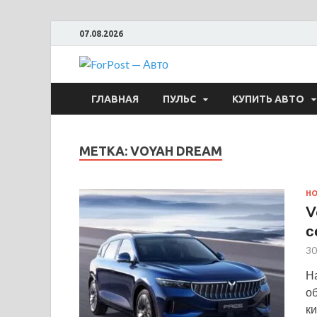
07.08.2026
ForPost —
ГЛАВНАЯ
ПУЛЬС
КУПИТЬ АВТО
МЕТКА:
VOYAH DREAM
Н
V
с
30
Н
о
ки