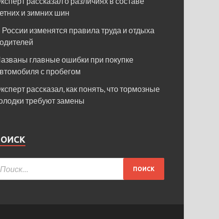
ксперт рассказал о различиях в составе
етних и зимних шин
 России изменятся правила труда и отдыха
одителей
азваны главные ошибки при покупке
втомобиля с пробегом
ксперт рассказал, как понять, что тормозные
олодки требуют замены
ПОИСК