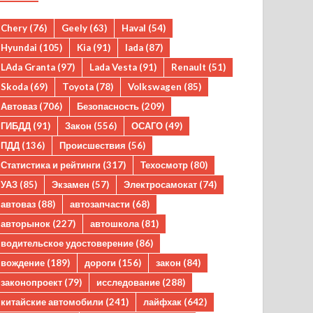
Chery
(76)
Geely
(63)
Haval
(54)
Hyundai
(105)
Kia
(91)
lada
(87)
LAda Granta
(97)
Lada Vesta
(91)
Renault
(51)
Skoda
(69)
Toyota
(78)
Volkswagen
(85)
Автоваз
(706)
Безопасность
(209)
ГИБДД
(91)
Закон
(556)
ОСАГО
(49)
ПДД
(136)
Происшествия
(56)
Статистика и рейтинги
(317)
Техосмотр
(80)
УАЗ
(85)
Экзамен
(57)
Электросамокат
(74)
автоваз
(88)
автозапчасти
(68)
авторынок
(227)
автошкола
(81)
водительское удостоверение
(86)
вождение
(189)
дороги
(156)
закон
(84)
законопроект
(79)
исследование
(288)
китайские автомобили
(241)
лайфхак
(642)