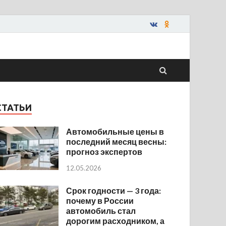
СТАТЬИ
Автомобильные цены в
последний месяц весны:
прогноз экспертов
12.05.2026
Срок годности — 3 года:
почему в России
автомобиль стал
дорогим расходником, а