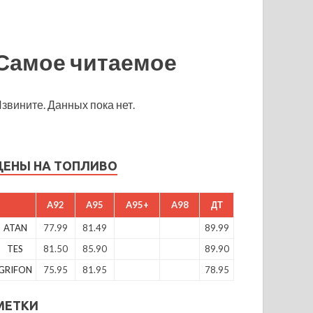
Самое читаемое
звините. Данных пока нет.
ЦЕНЫ НА ТОПЛИВО
A92
A95
A95+
A98
ДТ
ATAN
77.99
81.49
89.99
TES
81.50
85.90
89.90
GRIFON
75.95
81.95
78.95
МЕТКИ