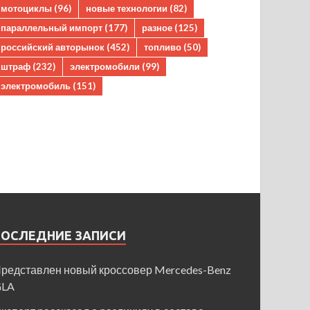
мотоциклы
(96)
новые технологии
(82)
параллельный импорт
(177)
разное
(125)
российский авторынок
(452)
топливо
(50)
штраф
(232)
электромобили
(99)
электромобиль
(151)
ПОСЛЕДНИЕ ЗАПИСИ
редставлен новый кроссовер Mercedes-Benz
GLA