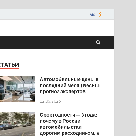
СТАТЬИ
Автомобильные цены в
последний месяц весны:
прогноз экспертов
12.05.2026
Срок годности — 3 года:
почему в России
автомобиль стал
дорогим расходником, а