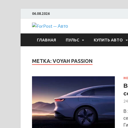
06.08.2026
ForPost —
ГЛАВНАЯ
ПУЛЬС
КУПИТЬ АВТО
МЕТКА:
VOYAH PASSION
Н
В
с
24
В
се
Г