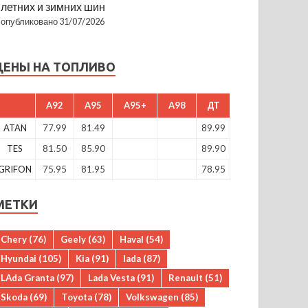
летних и зимних шин
опубликовано 31/07/2026
ЦЕНЫ НА ТОПЛИВО
A92
A95
A95+
A98
ДТ
ATAN
77.99
81.49
89.99
TES
81.50
85.90
89.90
GRIFON
75.95
81.95
78.95
МЕТКИ
Chery
(76)
Geely
(63)
Haval
(54)
Hyundai
(105)
Kia
(91)
lada
(87)
LAda Granta
(97)
Lada Vesta
(91)
Renault
(51)
Skoda
(69)
Toyota
(78)
Volkswagen
(85)