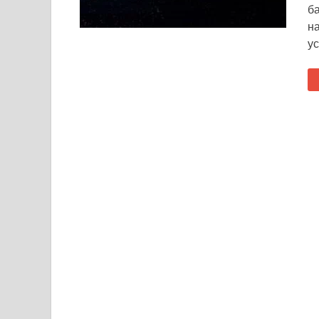
б
н
у