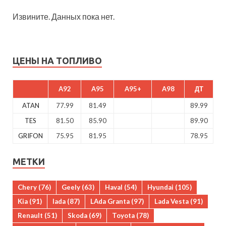
Извините. Данных пока нет.
ЦЕНЫ НА ТОПЛИВО
A92
A95
A95+
A98
ДТ
ATAN
77.99
81.49
89.99
TES
81.50
85.90
89.90
GRIFON
75.95
81.95
78.95
МЕТКИ
Chery
(76)
Geely
(63)
Haval
(54)
Hyundai
(105)
Kia
(91)
lada
(87)
LAda Granta
(97)
Lada Vesta
(91)
Renault
(51)
Skoda
(69)
Toyota
(78)