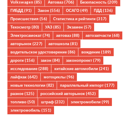
Volkswagen
(85)
Автоваз
(706)
Безопасность
(209)
ГИБДД
(91)
Закон
(556)
ОСАГО
(49)
ПДД
(136)
Происшествия
(56)
Статистика и рейтинги
(317)
Техосмотр
(80)
УАЗ
(85)
Экзамен
(57)
Электросамокат
(74)
автоваз
(88)
автозапчасти
(68)
авторынок
(227)
автошкола
(81)
водительское удостоверение
(86)
вождение
(189)
дороги
(156)
закон
(84)
законопроект
(79)
исследование
(288)
китайские автомобили
(241)
лайфхак
(642)
мотоциклы
(96)
новые технологии
(82)
параллельный импорт
(177)
разное
(125)
российский авторынок
(452)
топливо
(50)
штраф
(232)
электромобили
(99)
электромобиль
(151)