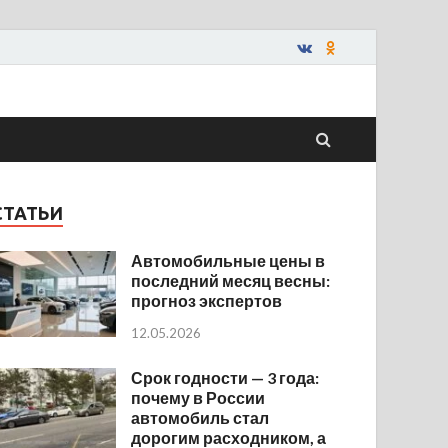
СТАТЬИ
Автомобильные цены в
последний месяц весны:
прогноз экспертов
12.05.2026
Срок годности — 3 года:
почему в России
автомобиль стал
дорогим расходником, а