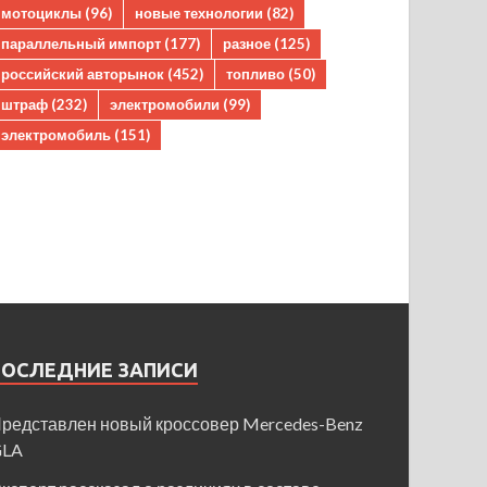
мотоциклы
(96)
новые технологии
(82)
параллельный импорт
(177)
разное
(125)
российский авторынок
(452)
топливо
(50)
штраф
(232)
электромобили
(99)
электромобиль
(151)
ПОСЛЕДНИЕ ЗАПИСИ
редставлен новый кроссовер Mercedes-Benz
GLA