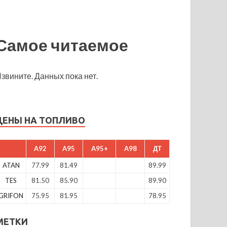
Самое читаемое
звините. Данных пока нет.
ЦЕНЫ НА ТОПЛИВО
A92
A95
A95+
A98
ДТ
ATAN
77.99
81.49
89.99
TES
81.50
85.90
89.90
GRIFON
75.95
81.95
78.95
МЕТКИ