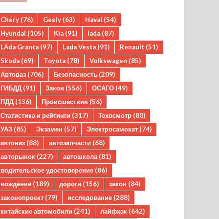
Chery
(76)
Geely
(63)
Haval
(54)
Hyundai
(105)
Kia
(91)
lada
(87)
LAda Granta
(97)
Lada Vesta
(91)
Renault
(51)
Skoda
(69)
Toyota
(78)
Volkswagen
(85)
Автоваз
(706)
Безопасность
(209)
ГИБДД
(91)
Закон
(556)
ОСАГО
(49)
ПДД
(136)
Происшествия
(56)
Статистика и рейтинги
(317)
Техосмотр
(80)
УАЗ
(85)
Экзамен
(57)
Электросамокат
(74)
автоваз
(88)
автозапчасти
(68)
авторынок
(227)
автошкола
(81)
водительское удостоверение
(86)
вождение
(189)
дороги
(156)
закон
(84)
законопроект
(79)
исследование
(288)
китайские автомобили
(241)
лайфхак
(642)