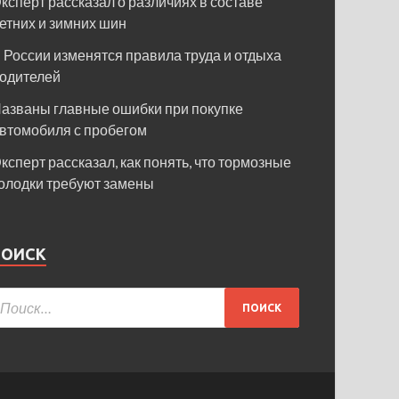
ксперт рассказал о различиях в составе
етних и зимних шин
 России изменятся правила труда и отдыха
одителей
азваны главные ошибки при покупке
втомобиля с пробегом
ксперт рассказал, как понять, что тормозные
олодки требуют замены
ПОИСК