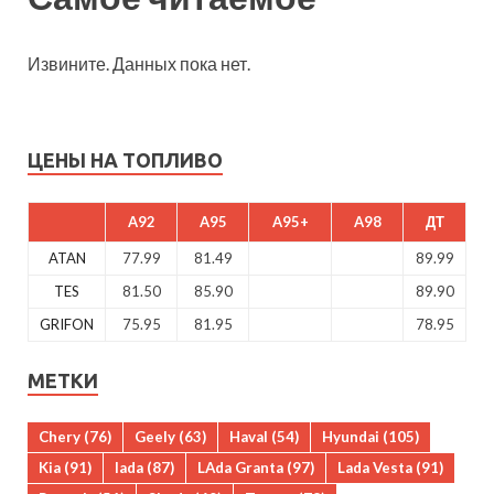
Извините. Данных пока нет.
ЦЕНЫ НА ТОПЛИВО
A92
A95
A95+
A98
ДТ
ATAN
77.99
81.49
89.99
TES
81.50
85.90
89.90
GRIFON
75.95
81.95
78.95
МЕТКИ
Chery
(76)
Geely
(63)
Haval
(54)
Hyundai
(105)
Kia
(91)
lada
(87)
LAda Granta
(97)
Lada Vesta
(91)