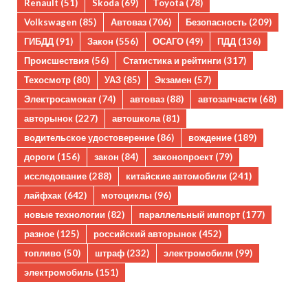
Renault
(51)
Skoda
(69)
Toyota
(78)
Volkswagen
(85)
Автоваз
(706)
Безопасность
(209)
ГИБДД
(91)
Закон
(556)
ОСАГО
(49)
ПДД
(136)
Происшествия
(56)
Статистика и рейтинги
(317)
Техосмотр
(80)
УАЗ
(85)
Экзамен
(57)
Электросамокат
(74)
автоваз
(88)
автозапчасти
(68)
авторынок
(227)
автошкола
(81)
водительское удостоверение
(86)
вождение
(189)
дороги
(156)
закон
(84)
законопроект
(79)
исследование
(288)
китайские автомобили
(241)
лайфхак
(642)
мотоциклы
(96)
новые технологии
(82)
параллельный импорт
(177)
разное
(125)
российский авторынок
(452)
топливо
(50)
штраф
(232)
электромобили
(99)
электромобиль
(151)