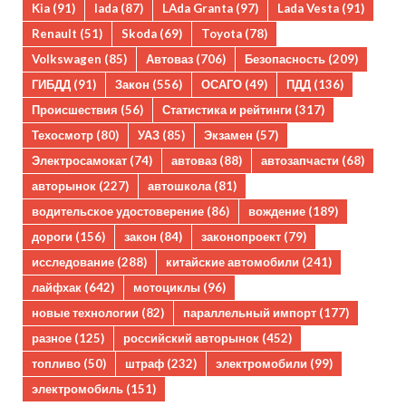
Kia
(91)
lada
(87)
LAda Granta
(97)
Lada Vesta
(91)
Renault
(51)
Skoda
(69)
Toyota
(78)
Volkswagen
(85)
Автоваз
(706)
Безопасность
(209)
ГИБДД
(91)
Закон
(556)
ОСАГО
(49)
ПДД
(136)
Происшествия
(56)
Статистика и рейтинги
(317)
Техосмотр
(80)
УАЗ
(85)
Экзамен
(57)
Электросамокат
(74)
автоваз
(88)
автозапчасти
(68)
авторынок
(227)
автошкола
(81)
водительское удостоверение
(86)
вождение
(189)
дороги
(156)
закон
(84)
законопроект
(79)
исследование
(288)
китайские автомобили
(241)
лайфхак
(642)
мотоциклы
(96)
новые технологии
(82)
параллельный импорт
(177)
разное
(125)
российский авторынок
(452)
топливо
(50)
штраф
(232)
электромобили
(99)
электромобиль
(151)