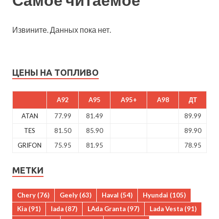
Извините. Данных пока нет.
ЦЕНЫ НА ТОПЛИВО
A92
A95
A95+
A98
ДТ
ATAN
77.99
81.49
89.99
TES
81.50
85.90
89.90
GRIFON
75.95
81.95
78.95
МЕТКИ
Chery
(76)
Geely
(63)
Haval
(54)
Hyundai
(105)
Kia
(91)
lada
(87)
LAda Granta
(97)
Lada Vesta
(91)