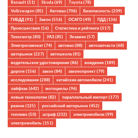
Renault
(51)
Skoda
(69)
Toyota
(78)
Volkswagen
(85)
Автоваз
(706)
Безопасность
(209)
ГИБДД
(91)
Закон
(556)
ОСАГО
(49)
ПДД
(136)
Происшествия
(56)
Статистика и рейтинги
(317)
Техосмотр
(80)
УАЗ
(85)
Экзамен
(57)
Электросамокат
(74)
автоваз
(88)
автозапчасти
(68)
авторынок
(227)
автошкола
(81)
водительское удостоверение
(86)
вождение
(189)
дороги
(156)
закон
(84)
законопроект
(79)
исследование
(288)
китайские автомобили
(241)
лайфхак
(642)
мотоциклы
(96)
новые технологии
(82)
параллельный импорт
(177)
разное
(125)
российский авторынок
(452)
топливо
(50)
штраф
(232)
электромобили
(99)
электромобиль
(151)